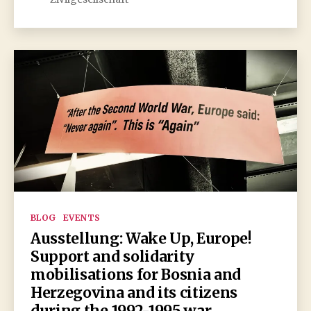
Kategorien
BLOG
EVENTS
Ausstellung: Wake Up, Europe!
Support and solidarity
mobilisations for Bosnia and
Herzegovina and its citizens
during the 1992-1995 war