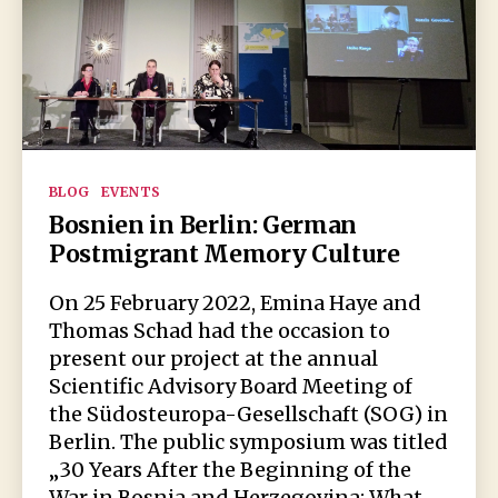
Krieg
Kategorien
BLOG
EVENTS
Bosnien in Berlin: German
Postmigrant Memory Culture
On 25 February 2022, Emina Haye and
Thomas Schad had the occasion to
present our project at the annual
Scientific Advisory Board Meeting of
the Südosteuropa-Gesellschaft (SOG) in
Berlin. The public symposium was titled
„30 Years After the Beginning of the
War in Bosnia and Herzegovina: What