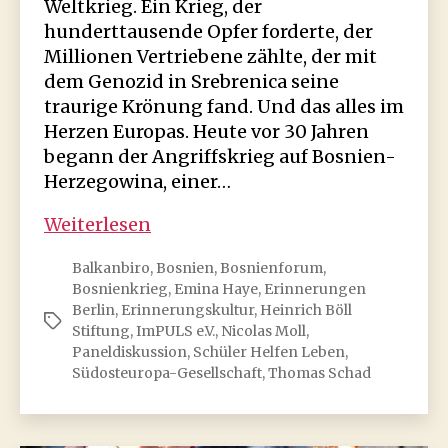
Weltkrieg. Ein Krieg, der
hunderttausende Opfer forderte, der
Millionen Vertriebene zählte, der mit
dem Genozid in Srebrenica seine
traurige Krönung fand. Und das alles im
Herzen Europas. Heute vor 30 Jahren
begann der Angriffskrieg auf Bosnien-
Herzegowina, einer…
Unsere
Weiterlesen
Vergangenheit
Balkanbiro
,
Bosnien
,
Bosnienforum
,
ist
Bosnienkrieg
,
Emina Haye
,
Erinnerungen
nicht
Berlin
,
Erinnerungskultur
,
Heinrich Böll
Schlagwörter
vergangen
Stiftung
,
ImPULS e.V.
,
Nicolas Moll
,
…
Paneldiskussion
,
Schüler Helfen Leben
,
Südosteuropa-Gesellschaft
,
Thomas Schad