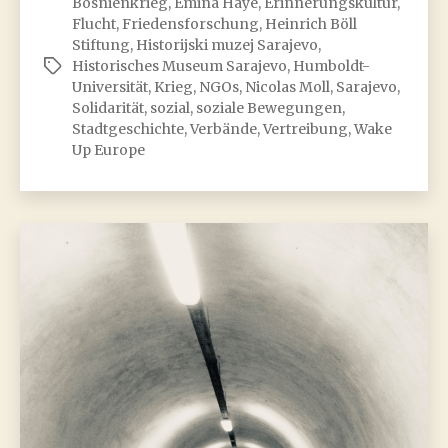
Bosnienkrieg
,
Emina Haye
,
Erinnerungskultur
,
Europe!
Flucht
,
Friedensforschung
,
Heinrich Böll
Support
Stiftung
,
Historijski muzej Sarajevo
,
and
Historisches Museum Sarajevo
,
Humboldt-
Schlagwörter
solidarity
Universität
,
Krieg
,
NGOs
,
Nicolas Moll
,
Sarajevo
,
Solidarität
,
sozial
,
soziale Bewegungen
,
mobilisations
Stadtgeschichte
,
Verbände
,
Vertreibung
,
Wake
for
Up Europe
Bosnia
and
Herzegovina
and
its
citizens
during
the
1992-
1995
war