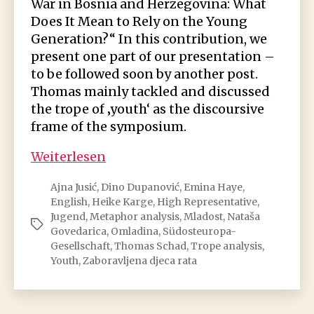
War in Bosnia and Herzegovina: What
Does It Mean to Rely on the Young
Generation?“ In this contribution, we
present one part of our presentation –
to be followed soon by another post.
Thomas mainly tackled and discussed
the trope of ‚youth‘ as the discoursive
frame of the symposium.
Youth
Weiterlesen
in
Ajna Jusić
,
Dino Dupanović
,
Emina Haye
,
truth
English
,
Heike Karge
,
High Representative
,
and
Jugend
,
Metaphor analysis
,
Mladost
,
Nataša
Schlagwörter
fiction
Govedarica
,
Omladina
,
Südosteuropa-
Gesellschaft
,
Thomas Schad
,
Trope analysis
,
Youth
,
Zaboravljena djeca rata