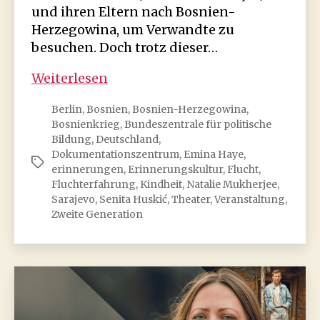
und ihren Eltern nach Bosnien-
Herzegowina, um Verwandte zu
besuchen. Doch trotz dieser…
Schweigen.
Weiterlesen
Flucht
Berlin
,
Bosnien
,
Bosnien-Herzegowina
,
und
Bosnienkrieg
,
Bundeszentrale für politische
die
Bildung
,
Deutschland
,
zweite
Dokumentationszentrum
,
Emina Haye
,
Schlagwörter
Generation
erinnerungen
,
Erinnerungskultur
,
Flucht
,
Fluchterfahrung
,
Kindheit
,
Natalie Mukherjee
,
Sarajevo
,
Senita Huskić
,
Theater
,
Veranstaltung
,
Zweite Generation