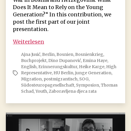
Does It Mean to Rely on the Young
Generation?“ In this contribution, we
post the first part of our joint
presentation.
Bosnien
Weiterlesen
in
Ajna Jusić
,
Berlin
,
Bosnien
,
Bosnienkrieg
,
Berlin:
Buchprojekt
,
Dino Dupanović
,
Emina Haye
,
German
English
,
Erinnerungskultur
,
Heike Karge
,
High
Postmigrant
Representative
,
HU Berlin
,
junge Generation
,
Schlagwörter
Memory
Migration
,
postmigrantisch
,
SOG
,
Culture
Südosteuropagesellschaft
,
Symposion
,
Thomas
Schad
,
Youth
,
Zaboravljena djeca rata