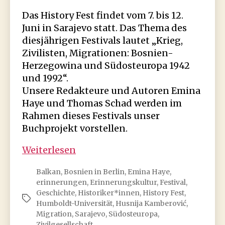
Das History Fest findet vom 7. bis 12.
Juni in Sarajevo statt. Das Thema des
diesjährigen Festivals lautet „Krieg,
Zivilisten, Migrationen: Bosnien-
Herzegowina und Südosteuropa 1942
und 1992“.
Unsere Redakteure und Autoren Emina
Haye und Thomas Schad werden im
Rahmen dieses Festivals unser
Buchprojekt vorstellen.
History-
Weiterlesen
Fest
Balkan
,
Bosnien in Berlin
,
Emina Haye
,
Sarajevo
erinnerungen
,
Erinnerungskultur
,
Festival
,
Geschichte
,
Historiker*innen
,
History Fest
,
Schlagwörter
Humboldt-Universität
,
Husnija Kamberović
,
Migration
,
Sarajevo
,
Südosteuropa
,
Zivilgesellschaft