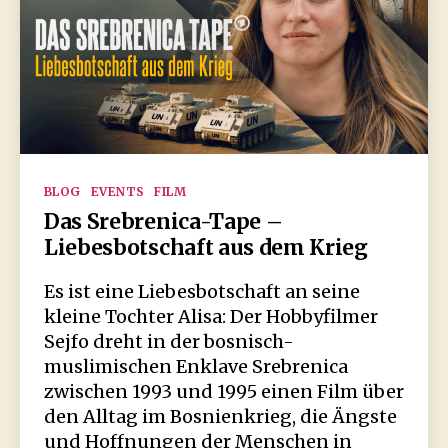
Kategorien
BLOG
EVENTS
FILM
Das Srebrenica-Tape –
Liebesbotschaft aus dem Krieg
Es ist eine Liebesbotschaft an seine
kleine Tochter Alisa: Der Hobbyfilmer
Sejfo dreht in der bosnisch-
muslimischen Enklave Srebrenica
zwischen 1993 und 1995 einen Film über
den Alltag im Bosnienkrieg, die Ängste
und Hoffnungen der Menschen in