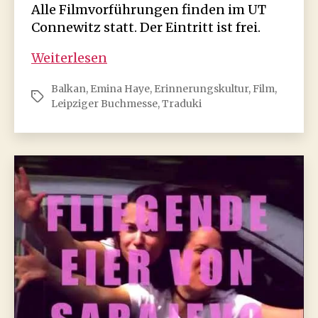
Alle Filmvorführungen finden im UT
Connewitz statt. Der Eintritt ist frei.
Balkan
Weiterlesen
Film
Balkan
,
Emina Haye
,
Erinnerungskultur
,
Film
,
Week
Schlagwörter
Leipziger Buchmesse
,
Traduki
2026