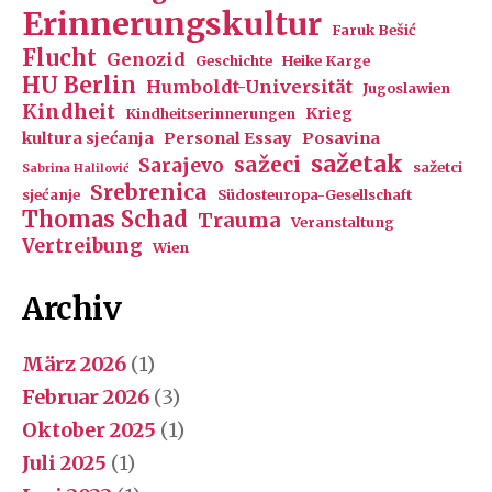
Erinnerungskultur
Faruk Bešić
Flucht
Genozid
Geschichte
Heike Karge
HU Berlin
Humboldt-Universität
Jugoslawien
Kindheit
Krieg
Kindheitserinnerungen
kultura sjećanja
Personal Essay
Posavina
sažetak
sažeci
Sarajevo
sažetci
Sabrina Halilović
Srebrenica
sjećanje
Südosteuropa-Gesellschaft
Thomas Schad
Trauma
Veranstaltung
Vertreibung
Wien
Archiv
März 2026
(1)
Februar 2026
(3)
Oktober 2025
(1)
Juli 2025
(1)