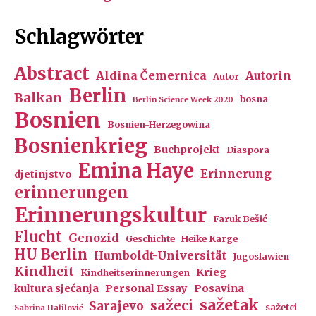
Schlagwörter
Abstract
Aldina Čemernica
Autorin
Autor
Berlin
Balkan
bosna
Berlin Science Week 2020
Bosnien
Bosnien-Herzegowina
Bosnienkrieg
Buchprojekt
Diaspora
Emina Haye
Erinnerung
djetinjstvo
erinnerungen
Erinnerungskultur
Faruk Bešić
Flucht
Genozid
Geschichte
Heike Karge
HU Berlin
Humboldt-Universität
Jugoslawien
Kindheit
Krieg
Kindheitserinnerungen
kultura sjećanja
Personal Essay
Posavina
sažetak
sažeci
Sarajevo
sažetci
Sabrina Halilović