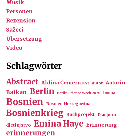
Musik
Personen
Rezension
Sažeci
Übersetzung
Video
Schlagwörter
Abstract
Aldina Čemernica
Autorin
Autor
Berlin
Balkan
bosna
Berlin Science Week 2020
Bosnien
Bosnien-Herzegowina
Bosnienkrieg
Buchprojekt
Diaspora
Emina Haye
Erinnerung
djetinjstvo
erinnerungen