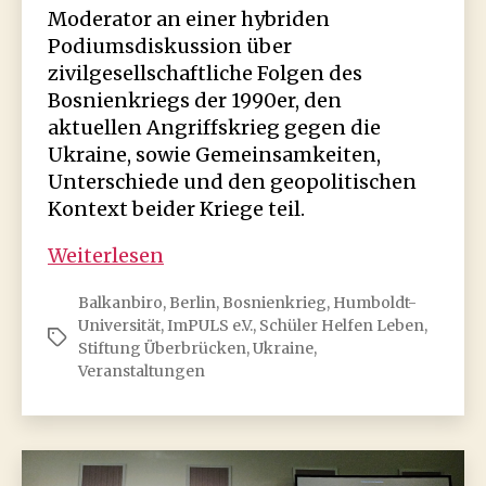
Moderator an einer hybriden
Podiumsdiskussion über
zivilgesellschaftliche Folgen des
Bosnienkriegs der 1990er, den
aktuellen Angriffskrieg gegen die
Ukraine, sowie Gemeinsamkeiten,
Unterschiede und den geopolitischen
Kontext beider Kriege teil.
Bosnien
Weiterlesen
1992
Balkanbiro
,
Berlin
,
Bosnienkrieg
,
Humboldt-
–
Universität
,
ImPULS e.V.
,
Schüler Helfen Leben
,
Ukraine
Schlagwörter
Stiftung Überbrücken
,
Ukraine
,
2022:
Veranstaltungen
Zivilgesellschaftliche
Antworten
auf
den