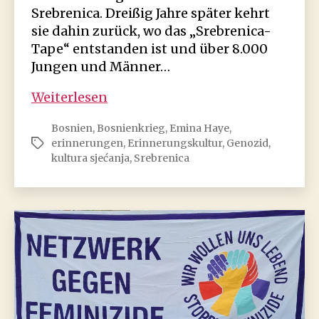
Srebrenica. Dreißig Jahre später kehrt
sie dahin zurück, wo das „Srebrenica-
Tape“ entstanden ist und über 8.000
Jungen und Männer…
Das
Weiterlesen
Srebrenica-
Bosnien
,
Bosnienkrieg
,
Emina Haye
,
Tape
erinnerungen
,
Erinnerungskultur
,
Genozid
,
Schlagwörter
–
kultura sjećanja
,
Srebrenica
Liebesbotschaft
aus
dem
Krieg