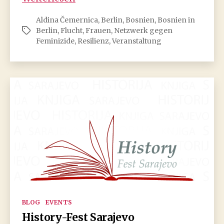
Aktionstag
Aldina Čemernica
,
Berlin
,
Bosnien
,
Bosnien in
gegen
Berlin
,
Flucht
,
Frauen
,
Netzwerk gegen
Schlagwörter
Feminizide
Feminizide
,
Resilienz
,
Veranstaltung
Kategorien
BLOG
EVENTS
History-Fest Sarajevo