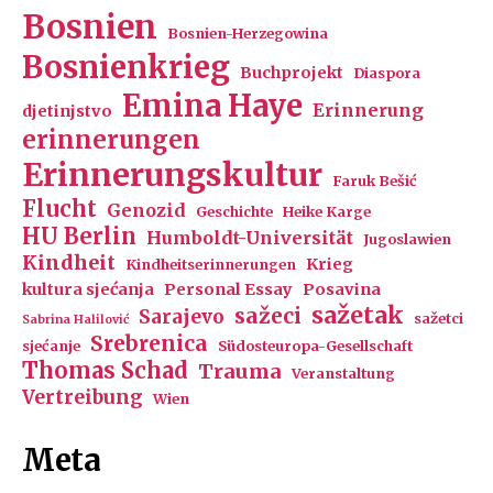
Bosnien
Bosnien-Herzegowina
Bosnienkrieg
Buchprojekt
Diaspora
Emina Haye
Erinnerung
djetinjstvo
erinnerungen
Erinnerungskultur
Faruk Bešić
Flucht
Genozid
Geschichte
Heike Karge
HU Berlin
Humboldt-Universität
Jugoslawien
Kindheit
Krieg
Kindheitserinnerungen
kultura sjećanja
Personal Essay
Posavina
sažetak
sažeci
Sarajevo
sažetci
Sabrina Halilović
Srebrenica
sjećanje
Südosteuropa-Gesellschaft
Thomas Schad
Trauma
Veranstaltung
Vertreibung
Wien
Meta