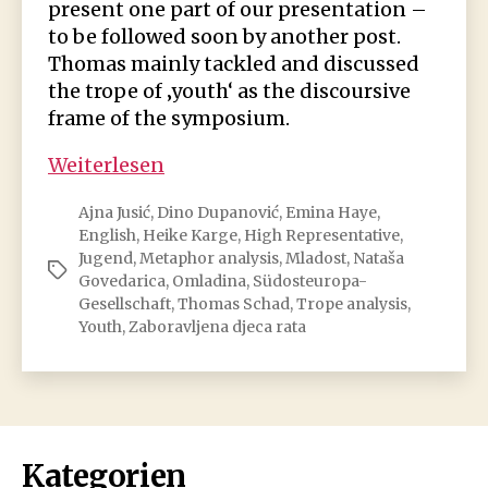
present one part of our presentation –
to be followed soon by another post.
Thomas mainly tackled and discussed
the trope of ‚youth‘ as the discoursive
frame of the symposium.
Youth
Weiterlesen
in
Ajna Jusić
,
Dino Dupanović
,
Emina Haye
,
truth
English
,
Heike Karge
,
High Representative
,
and
Jugend
,
Metaphor analysis
,
Mladost
,
Nataša
Schlagwörter
fiction
Govedarica
,
Omladina
,
Südosteuropa-
Gesellschaft
,
Thomas Schad
,
Trope analysis
,
Youth
,
Zaboravljena djeca rata
Kategorien