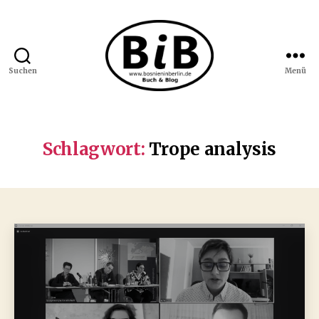
Suchen
Menü
Bosnien
in
Berlin
Schlagwort:
Trope analysis