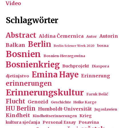
Video
Schlagwörter
Abstract
Aldina Čemernica
Autorin
Autor
Berlin
Balkan
bosna
Berlin Science Week 2020
Bosnien
Bosnien-Herzegowina
Bosnienkrieg
Buchprojekt
Diaspora
Emina Haye
Erinnerung
djetinjstvo
erinnerungen
Erinnerungskultur
Faruk Bešić
Flucht
Genozid
Geschichte
Heike Karge
HU Berlin
Humboldt-Universität
Jugoslawien
Kindheit
Krieg
Kindheitserinnerungen
kultura sjećanja
Personal Essay
Posavina