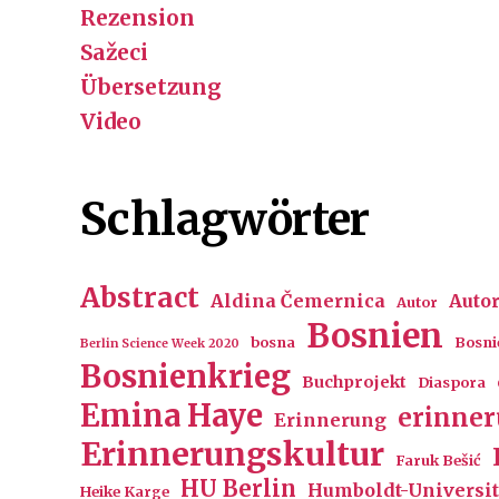
Rezension
Sažeci
Übersetzung
Video
Schlagwörter
Abstract
Aldina Čemernica
Auto
Autor
Bosnien
bosna
Bosni
Berlin Science Week 2020
Bosnienkrieg
Buchprojekt
Diaspora
Emina Haye
erinne
Erinnerung
Erinnerungskultur
Faruk Bešić
HU Berlin
Humboldt-Universit
Heike Karge