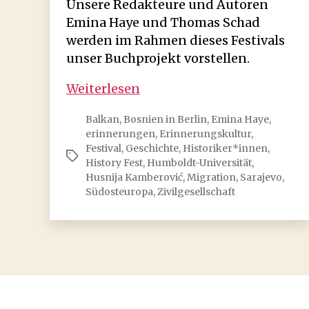
Unsere Redakteure und Autoren
Emina Haye und Thomas Schad
werden im Rahmen dieses Festivals
unser Buchprojekt vorstellen.
History-
Weiterlesen
Fest
Balkan
,
Bosnien in Berlin
,
Emina Haye
,
Sarajevo
erinnerungen
,
Erinnerungskultur
,
Festival
,
Geschichte
,
Historiker*innen
,
Schlagwörter
History Fest
,
Humboldt-Universität
,
Husnija Kamberović
,
Migration
,
Sarajevo
,
Südosteuropa
,
Zivilgesellschaft