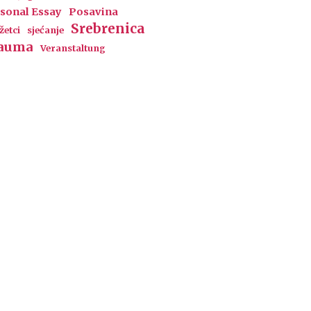
sonal Essay
Posavina
Srebrenica
žetci
sjećanje
auma
Veranstaltung