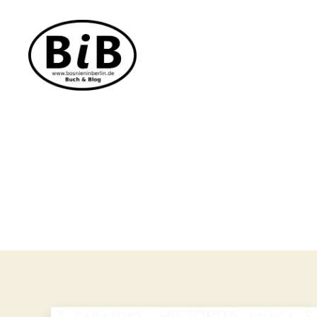
Bosnien
in
Berlin