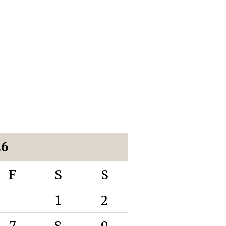
26
F
S
S
1
2