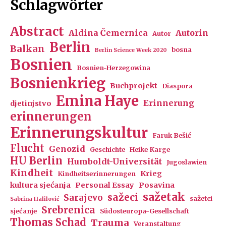
Schlagwörter
Abstract
Aldina Čemernica
Autorin
Autor
Berlin
Balkan
bosna
Berlin Science Week 2020
Bosnien
Bosnien-Herzegowina
Bosnienkrieg
Buchprojekt
Diaspora
Emina Haye
Erinnerung
djetinjstvo
erinnerungen
Erinnerungskultur
Faruk Bešić
Flucht
Genozid
Geschichte
Heike Karge
HU Berlin
Humboldt-Universität
Jugoslawien
Kindheit
Krieg
Kindheitserinnerungen
kultura sjećanja
Personal Essay
Posavina
sažetak
sažeci
Sarajevo
sažetci
Sabrina Halilović
Srebrenica
sjećanje
Südosteuropa-Gesellschaft
Thomas Schad
Trauma
Veranstaltung