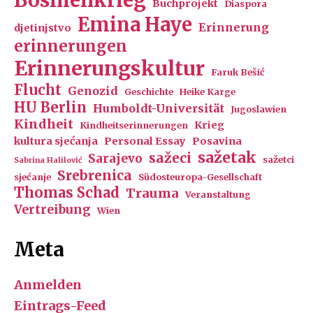
Bosnienkrieg
Buchprojekt
Diaspora
Emina Haye
Erinnerung
djetinjstvo
erinnerungen
Erinnerungskultur
Faruk Bešić
Flucht
Genozid
Geschichte
Heike Karge
HU Berlin
Humboldt-Universität
Jugoslawien
Kindheit
Krieg
Kindheitserinnerungen
kultura sjećanja
Personal Essay
Posavina
sažetak
sažeci
Sarajevo
sažetci
Sabrina Halilović
Srebrenica
sjećanje
Südosteuropa-Gesellschaft
Thomas Schad
Trauma
Veranstaltung
Vertreibung
Wien
Meta
Anmelden
Eintrags-Feed