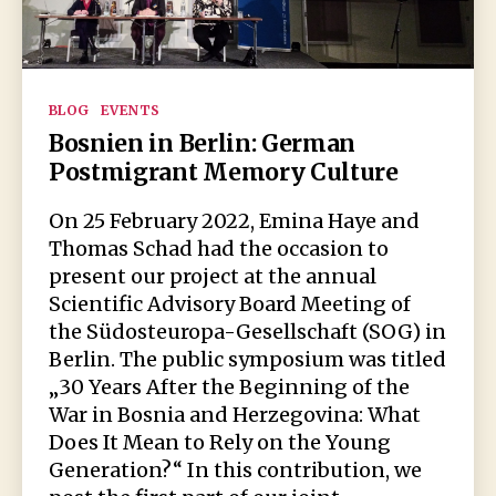
Kategorien
BLOG
EVENTS
Bosnien in Berlin: German
Postmigrant Memory Culture
On 25 February 2022, Emina Haye and
Thomas Schad had the occasion to
present our project at the annual
Scientific Advisory Board Meeting of
the Südosteuropa-Gesellschaft (SOG) in
Berlin. The public symposium was titled
„30 Years After the Beginning of the
War in Bosnia and Herzegovina: What
Does It Mean to Rely on the Young
Generation?“ In this contribution, we