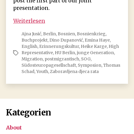
post the first part of our joint
presentation.
Bosnien
Weiterlesen
in
Ajna Jusić
,
Berlin
,
Bosnien
,
Bosnienkrieg
,
Berlin:
Buchprojekt
,
Dino Dupanović
,
Emina Haye
,
German
English
,
Erinnerungskultur
,
Heike Karge
,
High
Postmigrant
Representative
,
HU Berlin
,
junge Generation
,
Schlagwörter
Memory
Migration
,
postmigrantisch
,
SOG
,
Culture
Südosteuropagesellschaft
,
Symposion
,
Thomas
Schad
,
Youth
,
Zaboravljena djeca rata
Kategorien
About