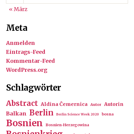
« März
Meta
Anmelden
Eintrags-Feed
Kommentar-Feed
WordPress.org
Schlagwörter
Abstract
Aldina Čemernica
Autorin
Autor
Berlin
Balkan
bosna
Berlin Science Week 2020
Bosnien
Bosnien-Herzegowina