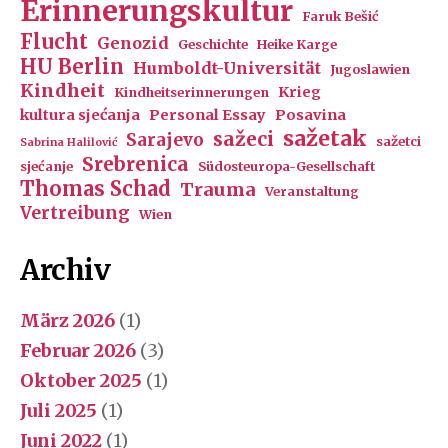
Erinnerungskultur
Faruk Bešić
Flucht
Genozid
Geschichte
Heike Karge
HU Berlin
Humboldt-Universität
Jugoslawien
Kindheit
Krieg
Kindheitserinnerungen
kultura sjećanja
Personal Essay
Posavina
sažetak
sažeci
Sarajevo
sažetci
Sabrina Halilović
Srebrenica
sjećanje
Südosteuropa-Gesellschaft
Thomas Schad
Trauma
Veranstaltung
Vertreibung
Wien
Archiv
März 2026
(1)
Februar 2026
(3)
Oktober 2025
(1)
Juli 2025
(1)
Juni 2022
(1)