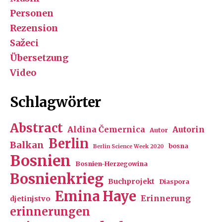
Personen
Rezension
Sažeci
Übersetzung
Video
Schlagwörter
Abstract
Aldina Čemernica
Autorin
Autor
Berlin
Balkan
bosna
Berlin Science Week 2020
Bosnien
Bosnien-Herzegowina
Bosnienkrieg
Buchprojekt
Diaspora
Emina Haye
Erinnerung
djetinjstvo
erinnerungen