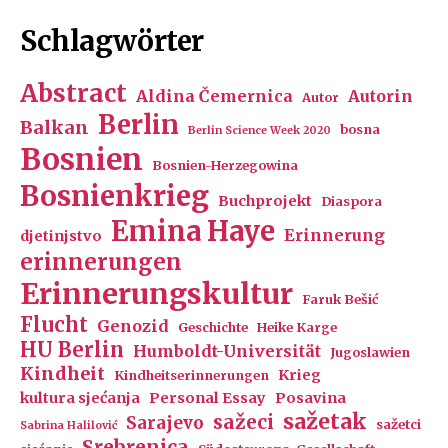
Schlagwörter
Abstract
Aldina Čemernica
Autorin
Autor
Berlin
Balkan
bosna
Berlin Science Week 2020
Bosnien
Bosnien-Herzegowina
Bosnienkrieg
Buchprojekt
Diaspora
Emina Haye
Erinnerung
djetinjstvo
erinnerungen
Erinnerungskultur
Faruk Bešić
Flucht
Genozid
Geschichte
Heike Karge
HU Berlin
Humboldt-Universität
Jugoslawien
Kindheit
Krieg
Kindheitserinnerungen
kultura sjećanja
Personal Essay
Posavina
sažetak
sažeci
Sarajevo
sažetci
Sabrina Halilović
Srebrenica