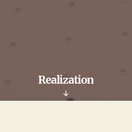
Realization
Nach
unten
scrollen
With regard to text length, we recommend a