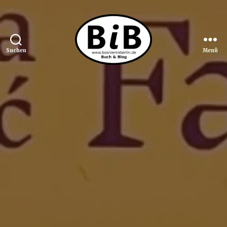
Suchen
Menü
Bosnien
in
Berlin