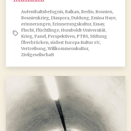
damals
Aufenthaltsbefugnis
,
Balkan
,
Berlin
,
Bosnien
,
und
Bosnienkrieg
,
Diaspora
,
Duldung
,
Emina Haye
,
heute
erinnerungen
,
Erinnerungskultur
,
Essay
,
Flucht
,
Flüchtlinge
,
Humboldt-Universität
,
Schlagwörter
Krieg
,
Panel
,
Perspektiven
,
PTBS
,
Stiftung
Überbrücken
,
südost Europa Kultur e.V.
,
Vertreibung
,
Willkommenskultur
,
Zivilgesellschaft