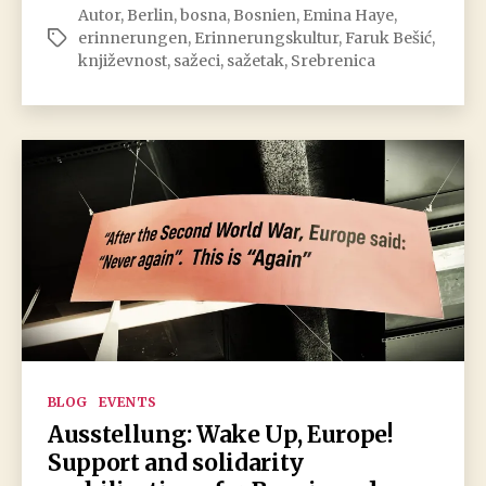
Autor
,
Berlin
,
bosna
,
Bosnien
,
Emina Haye
,
O
erinnerungen
,
Erinnerungskultur
,
Faruk Bešić
,
Schlagwörter
lirskom
književnost
,
sažeci
,
sažetak
,
Srebrenica
značenju
u
književnom
pripovijedanju
o
genocidu
u
Srebrenici
Kategorien
BLOG
EVENTS
Ausstellung: Wake Up, Europe!
Support and solidarity