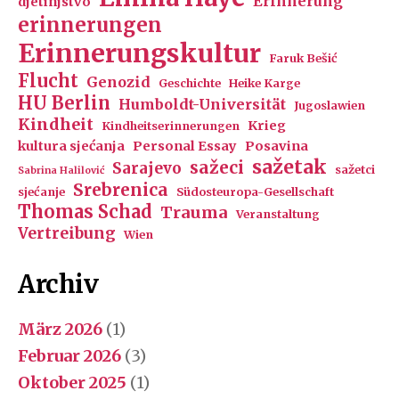
Erinnerung
djetinjstvo
erinnerungen
Erinnerungskultur
Faruk Bešić
Flucht
Genozid
Geschichte
Heike Karge
HU Berlin
Humboldt-Universität
Jugoslawien
Kindheit
Krieg
Kindheitserinnerungen
kultura sjećanja
Personal Essay
Posavina
sažetak
sažeci
Sarajevo
sažetci
Sabrina Halilović
Srebrenica
sjećanje
Südosteuropa-Gesellschaft
Thomas Schad
Trauma
Veranstaltung
Vertreibung
Wien
Archiv
März 2026
(1)
Februar 2026
(3)
Oktober 2025
(1)