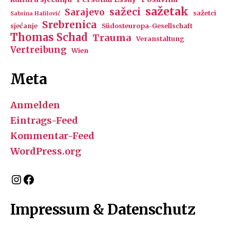
sažetak
sažeci
Sarajevo
sažetci
Sabrina Halilović
Srebrenica
sjećanje
Südosteuropa-Gesellschaft
Thomas Schad
Trauma
Veranstaltung
Vertreibung
Wien
Meta
Anmelden
Eintrags-Feed
Kommentar-Feed
WordPress.org
Instagram
Facebook
Impressum & Datenschutz