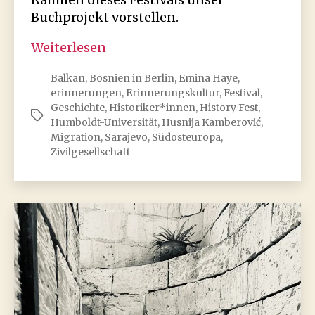
Buchprojekt vorstellen.
History-
Weiterlesen
Fest
Balkan
,
Bosnien in Berlin
,
Emina Haye
,
Sarajevo
erinnerungen
,
Erinnerungskultur
,
Festival
,
Geschichte
,
Historiker*innen
,
History Fest
,
Schlagwörter
Humboldt-Universität
,
Husnija Kamberović
,
Migration
,
Sarajevo
,
Südosteuropa
,
Zivilgesellschaft