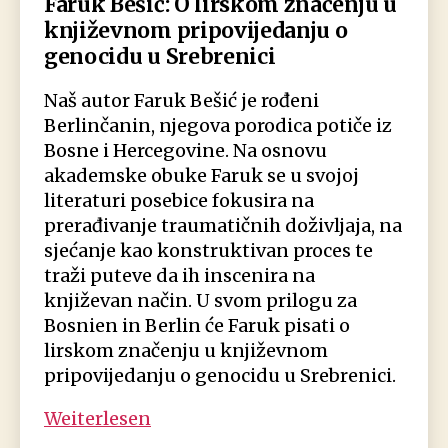
Faruk Bešić: O lirskom značenju u
književnom pripovijedanju o
genocidu u Srebrenici
Naš autor Faruk Bešić je rođeni
Berlinčanin, njegova porodica potiče iz
Bosne i Hercegovine. Na osnovu
akademske obuke Faruk se u svojoj
literaturi posebice fokusira na
prerađivanje traumatičnih doživljaja, na
sjećanje kao konstruktivan proces te
traži puteve da ih inscenira na
književan način. U svom prilogu za
Bosnien in Berlin će Faruk pisati o
lirskom značenju u književnom
pripovijedanju o genocidu u Srebrenici.
Faruk
Weiterlesen
Bešić: