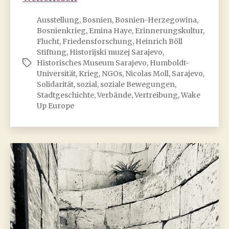
Wake
Ausstellung
,
Bosnien
,
Bosnien-Herzegowina
,
Up,
Bosnienkrieg
,
Emina Haye
,
Erinnerungskultur
,
Europe!
Flucht
,
Friedensforschung
,
Heinrich Böll
Support
Stiftung
,
Historijski muzej Sarajevo
,
and
Historisches Museum Sarajevo
,
Humboldt-
Schlagwörter
solidarity
Universität
,
Krieg
,
NGOs
,
Nicolas Moll
,
Sarajevo
,
Solidarität
,
sozial
,
soziale Bewegungen
,
mobilisations
Stadtgeschichte
,
Verbände
,
Vertreibung
,
Wake
for
Up Europe
Bosnia
and
Herzegovina
and
its
citizens
during
the
1992-
1995