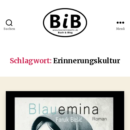
Suchen
Menü
Bosnien
in
Berlin
Schlagwort:
Erinnerungskultur