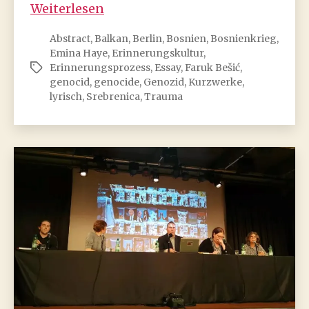
Faruk
Weiterlesen
Bešić:
Abstract
,
Balkan
,
Berlin
,
Bosnien
,
Bosnienkrieg
,
Über
Emina Haye
,
Erinnerungskultur
,
die
Erinnerungsprozess
,
Essay
,
Faruk Bešić
,
Schlagwörter
Bedeutung
genocid
,
genocide
,
Genozid
,
Kurzwerke
,
des
lyrisch
,
Srebrenica
,
Trauma
Lyrischen
im
literarischen
Erzählen
über
den
Genozid
von
Srebrenica