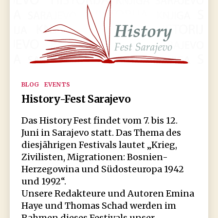
Kategorien
BLOG
EVENTS
History-Fest Sarajevo
Das History Fest findet vom 7. bis 12.
Juni in Sarajevo statt. Das Thema des
diesjährigen Festivals lautet „Krieg,
Zivilisten, Migrationen: Bosnien-
Herzegowina und Südosteuropa 1942
und 1992“.
Unsere Redakteure und Autoren Emina
Haye und Thomas Schad werden im
Rahmen dieses Festivals unser