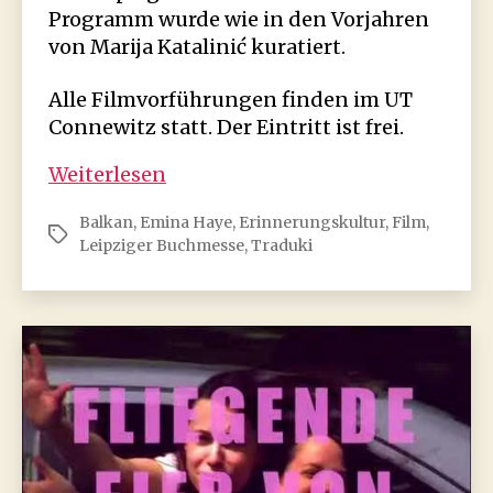
Programm wurde wie in den Vorjahren
von Marija Katalinić kuratiert.
Alle Filmvorführungen finden im UT
Connewitz statt. Der Eintritt ist frei.
Balkan
Weiterlesen
Film
Balkan
,
Emina Haye
,
Erinnerungskultur
,
Film
,
Week
Schlagwörter
Leipziger Buchmesse
,
Traduki
2026