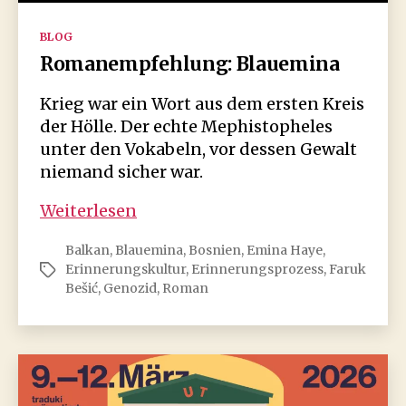
Kategorien
BLOG
Romanempfehlung: Blauemina
Krieg war ein Wort aus dem ersten Kreis
der Hölle. Der echte Mephistopheles
unter den Vokabeln, vor dessen Gewalt
niemand sicher war.
Romanempfehlung:
Weiterlesen
Blauemina
Balkan
,
Blauemina
,
Bosnien
,
Emina Haye
,
Erinnerungskultur
,
Erinnerungsprozess
,
Faruk
Schlagwörter
Bešić
,
Genozid
,
Roman