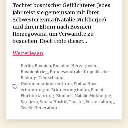
Tochter bosnischer Geflüchteter. Jedes
Jahr reist sie gemeinsam mit ihrer
Schwester Еsma (Natalie Mukherjee)
und ihren Eltern nach Bosnien-
Herzegowina, um Verwandte zu
besuchen. Doch trotz dieser…
Schweigen.
Weiterlesen
Flucht
Berlin
,
Bosnien
,
Bosnien-Herzegowina
,
und
Bosnienkrieg
,
Bundeszentrale für politische
die
Bildung
,
Deutschland
,
zweite
Dokumentationszentrum
,
Emina Haye
,
Schlagwörter
Generation
erinnerungen
,
Erinnerungskultur
,
Flucht
,
Fluchterfahrung
,
Kindheit
,
Natalie Mukherjee
,
Sarajevo
,
Senita Huskić
,
Theater
,
Veranstaltung
,
Zweite Generation