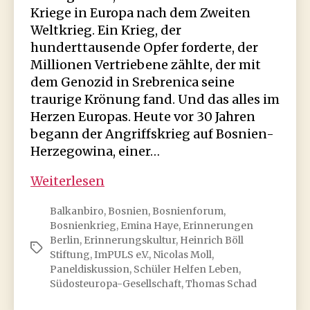
Kriege in Europa nach dem Zweiten
Weltkrieg. Ein Krieg, der
hunderttausende Opfer forderte, der
Millionen Vertriebene zählte, der mit
dem Genozid in Srebrenica seine
traurige Krönung fand. Und das alles im
Herzen Europas. Heute vor 30 Jahren
begann der Angriffskrieg auf Bosnien-
Herzegowina, einer…
Unsere
Weiterlesen
Vergangenheit
Balkanbiro
,
Bosnien
,
Bosnienforum
,
ist
Bosnienkrieg
,
Emina Haye
,
Erinnerungen
nicht
Berlin
,
Erinnerungskultur
,
Heinrich Böll
Schlagwörter
vergangen
Stiftung
,
ImPULS e.V.
,
Nicolas Moll
,
…
Paneldiskussion
,
Schüler Helfen Leben
,
Südosteuropa-Gesellschaft
,
Thomas Schad