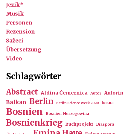
Jezik*
Musik
Personen
Rezension
Sažeci
Übersetzung
Video
Schlagwörter
Abstract
Aldina Čemernica
Autorin
Autor
Berlin
Balkan
bosna
Berlin Science Week 2020
Bosnien
Bosnien-Herzegowina
Bosnienkrieg
Buchprojekt
Diaspora
Emina Haye