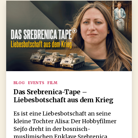
Kategorien
BLOG
EVENTS
FILM
Das Srebrenica-Tape –
Liebesbotschaft aus dem Krieg
Es ist eine Liebesbotschaft an seine
kleine Tochter Alisa: Der Hobbyfilmer
Sejfo dreht in der bosnisch-
muslimischen Enklave Srebrenica