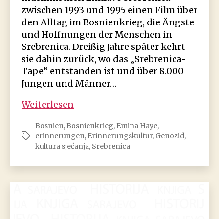
zwischen 1993 und 1995 einen Film über
den Alltag im Bosnienkrieg, die Ängste
und Hoffnungen der Menschen in
Srebrenica. Dreißig Jahre später kehrt
sie dahin zurück, wo das „Srebrenica-
Tape“ entstanden ist und über 8.000
Jungen und Männer…
Das
Weiterlesen
Srebrenica-
Bosnien
,
Bosnienkrieg
,
Emina Haye
,
Tape
erinnerungen
,
Erinnerungskultur
,
Genozid
,
Schlagwörter
–
kultura sjećanja
,
Srebrenica
Liebesbotschaft
aus
dem
Krieg