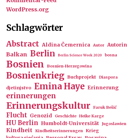
Kommentar-Feed
WordPress.org
Schlagwörter
Abstract
Aldina Čemernica
Autorin
Autor
Berlin
Balkan
bosna
Berlin Science Week 2020
Bosnien
Bosnien-Herzegowina
Bosnienkrieg
Buchprojekt
Diaspora
Emina Haye
Erinnerung
djetinjstvo
erinnerungen
Erinnerungskultur
Faruk Bešić
Flucht
Genozid
Geschichte
Heike Karge
HU Berlin
Humboldt-Universität
Jugoslawien
Kindheit
Krieg
Kindheitserinnerungen
kultura sjećanja
Personal Essay
Posavina