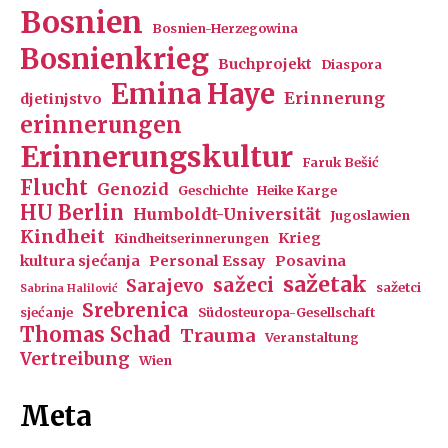
Bosnien
Bosnien-Herzegowina
Bosnienkrieg
Buchprojekt
Diaspora
Emina Haye
Erinnerung
djetinjstvo
erinnerungen
Erinnerungskultur
Faruk Bešić
Flucht
Genozid
Geschichte
Heike Karge
HU Berlin
Humboldt-Universität
Jugoslawien
Kindheit
Krieg
Kindheitserinnerungen
kultura sjećanja
Personal Essay
Posavina
sažetak
sažeci
Sarajevo
sažetci
Sabrina Halilović
Srebrenica
sjećanje
Südosteuropa-Gesellschaft
Thomas Schad
Trauma
Veranstaltung
Vertreibung
Wien
Meta