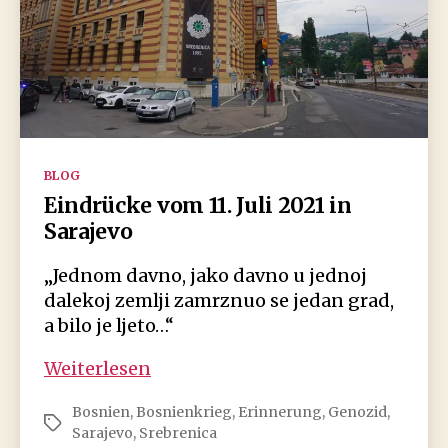
Kategorien
BLOG
Eindrücke vom 11. Juli 2021 in
Sarajevo
„Jednom davno, jako davno u jednoj
dalekoj zemlji zamrznuo se jedan grad,
a bilo je ljeto…“
Eindrücke
Weiterlesen
vom
Bosnien
,
Bosnienkrieg
,
Erinnerung
,
Genozid
,
11.
Schlagwörter
Sarajevo
,
Srebrenica
Juli