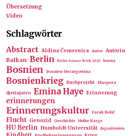
Übersetzung
Video
Schlagwörter
Abstract
Aldina Čemernica
Autorin
Autor
Berlin
Balkan
bosna
Berlin Science Week 2020
Bosnien
Bosnien-Herzegowina
Bosnienkrieg
Buchprojekt
Diaspora
Emina Haye
Erinnerung
djetinjstvo
erinnerungen
Erinnerungskultur
Faruk Bešić
Flucht
Genozid
Geschichte
Heike Karge
HU Berlin
Humboldt-Universität
Jugoslawien
Kindheit
Krieg
Kindheitserinnerungen