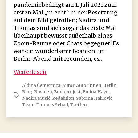
pandemiebedingt am 1. Juli 2021 zum
ersten Mal „in echt“ in der Besetzung
auf dem Bild getroffen; Nadira und
Thomas sind sich sogar das erste Mal
überhaupt bewusst außerhalb eines
Zoom-Raums oder Chats begegnet! Es
war ein wunderbarer Bosnien-in-
Berlin-Abend mit Freunden, es…
Buch
Weiterlesen
&
Aldina Čemernica
,
Autor
,
Autorinnen
,
Berlin
,
Blogprojekt
Blog
,
Bosnien
,
Buchprojekt
,
Emina Haye
,
Bosnien
Schlagwörter
Nadira Musić
,
Redaktion
,
Sabrina Halilović
,
in
Team
,
Thomas Schad
,
Treffen
Berlin:
erstes
Teamtreffen