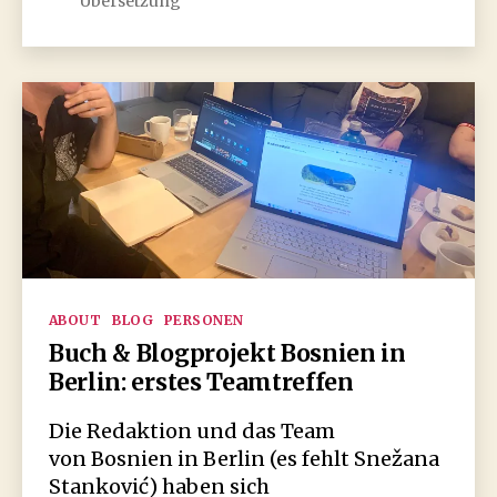
Übersetzung
„Tražiti
kaput“
Kategorien
ABOUT
BLOG
PERSONEN
Buch & Blogprojekt Bosnien in
Berlin: erstes Teamtreffen
Die Redaktion und das Team
von Bosnien in Berlin (es fehlt Snežana
Stanković) haben sich