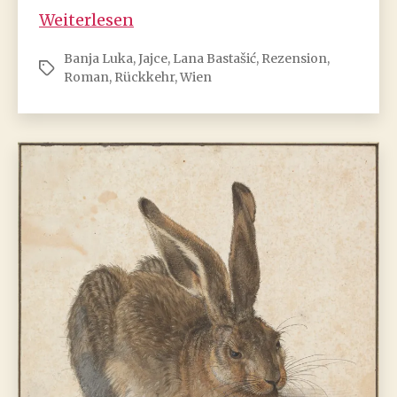
Lana
Weiterlesen
Bastašić:
Banja Luka
,
Jajce
,
Lana Bastašić
,
Rezension
,
Fang
Schlagwörter
Roman
,
Rückkehr
,
Wien
den
Hasen
(Rezension)