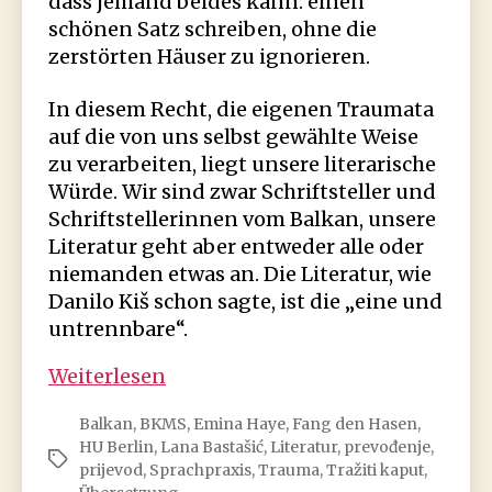
dass jemand beides kann: einen
schönen Satz schreiben, ohne die
zerstörten Häuser zu ignorieren.
In diesem Recht, die eigenen Traumata
auf die von uns selbst gewählte Weise
zu verarbeiten, liegt unsere literarische
Würde. Wir sind zwar Schriftsteller und
Schriftstellerinnen vom Balkan, unsere
Literatur geht aber entweder alle oder
niemanden etwas an. Die Literatur, wie
Danilo Kiš schon sagte, ist die „eine und
untrennbare“.
Übersetzung
Weiterlesen
von
Balkan
,
BKMS
,
Emina Haye
,
Fang den Hasen
,
Lana
HU Berlin
,
Lana Bastašić
,
Literatur
,
prevođenje
,
Bastašićs
Schlagwörter
prijevod
,
Sprachpraxis
,
Trauma
,
Tražiti kaput
,
Essay