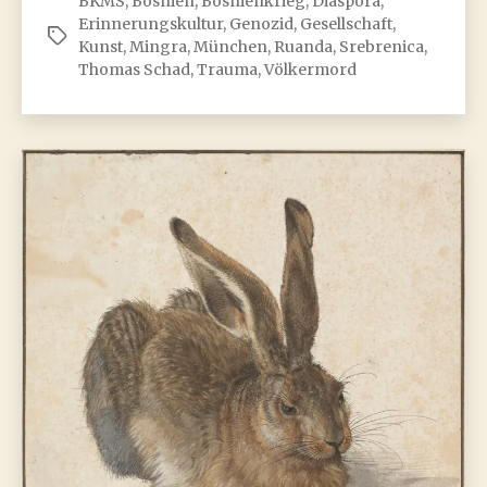
BKMS
,
Bosnien
,
Bosnienkrieg
,
Diaspora
,
und
Erinnerungskultur
,
Genozid
,
Gesellschaft
,
München:
Schlagwörter
Kunst
,
Mingra
,
München
,
Ruanda
,
Srebrenica
,
Geteilte
Thomas Schad
,
Trauma
,
Völkermord
Erinnerungsgeschichten