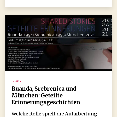
2021
in
Sarajevo
Kategorien
BLOG
Ruanda, Srebrenica und
München: Geteilte
Erinnerungsgeschichten
Welche Rolle spielt die Aufarbeitung