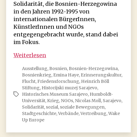
Solidarität, die Bosnien-Herzegowina
in den Jahren 1992-1995 von
internationalen BürgerInnen,
KünstlerInnen und NGOs
entgegengebracht wurde, stand dabei
im Fokus.
Ausstellung:
Weiterlesen
Wake
Ausstellung
,
Bosnien
,
Bosnien-Herzegowina
,
Up,
Bosnienkrieg
,
Emina Haye
,
Erinnerungskultur
,
Europe!
Flucht
,
Friedensforschung
,
Heinrich Böll
Support
Stiftung
,
Historijski muzej Sarajevo
,
and
Historisches Museum Sarajevo
,
Humboldt-
Schlagwörter
solidarity
Universität
,
Krieg
,
NGOs
,
Nicolas Moll
,
Sarajevo
,
Solidarität
,
sozial
,
soziale Bewegungen
,
mobilisations
Stadtgeschichte
,
Verbände
,
Vertreibung
,
Wake
for
Up Europe
Bosnia
and