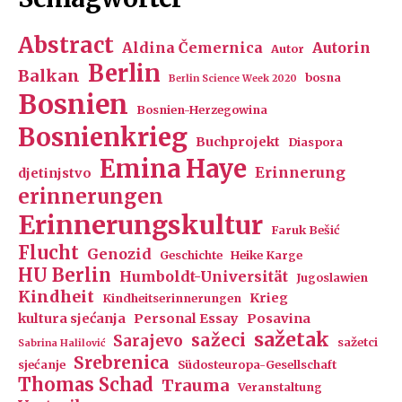
Abstract
Aldina Čemernica
Autorin
Autor
Berlin
Balkan
bosna
Berlin Science Week 2020
Bosnien
Bosnien-Herzegowina
Bosnienkrieg
Buchprojekt
Diaspora
Emina Haye
Erinnerung
djetinjstvo
erinnerungen
Erinnerungskultur
Faruk Bešić
Flucht
Genozid
Geschichte
Heike Karge
HU Berlin
Humboldt-Universität
Jugoslawien
Kindheit
Krieg
Kindheitserinnerungen
kultura sjećanja
Personal Essay
Posavina
sažetak
sažeci
Sarajevo
sažetci
Sabrina Halilović
Srebrenica
sjećanje
Südosteuropa-Gesellschaft
Thomas Schad
Trauma
Veranstaltung