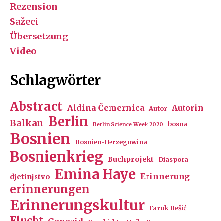
Rezension
Sažeci
Übersetzung
Video
Schlagwörter
Abstract
Aldina Čemernica
Autorin
Autor
Berlin
Balkan
bosna
Berlin Science Week 2020
Bosnien
Bosnien-Herzegowina
Bosnienkrieg
Buchprojekt
Diaspora
Emina Haye
Erinnerung
djetinjstvo
erinnerungen
Erinnerungskultur
Faruk Bešić
Flucht
Genozid