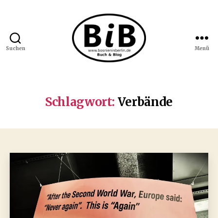
Suchen
Menü
Bosnien
in
Berlin
Schlagwort:
Verbände