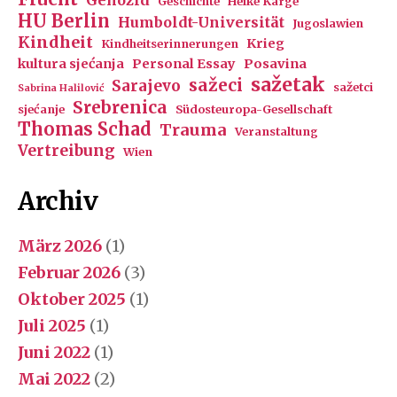
Geschichte
Heike Karge
HU Berlin
Humboldt-Universität
Jugoslawien
Kindheit
Krieg
Kindheitserinnerungen
kultura sjećanja
Personal Essay
Posavina
sažetak
sažeci
Sarajevo
sažetci
Sabrina Halilović
Srebrenica
sjećanje
Südosteuropa-Gesellschaft
Thomas Schad
Trauma
Veranstaltung
Vertreibung
Wien
Archiv
März 2026
(1)
Februar 2026
(3)
Oktober 2025
(1)
Juli 2025
(1)
Juni 2022
(1)
Mai 2022
(2)