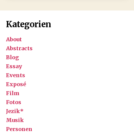
Herzegovina
and
its
Kategorien
citizens
during
About
the
1992-
Abstracts
1995
Blog
war
Essay
Events
Exposé
Film
Fotos
Jezik*
Musik
Personen