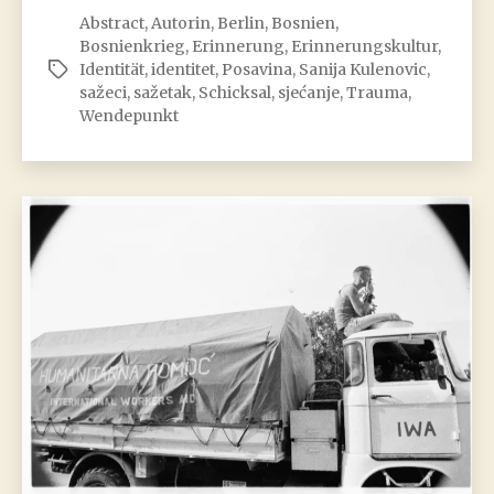
Kulenović:
Abstract
,
Autorin
,
Berlin
,
Bosnien
,
Strastvena
Bosnienkrieg
,
Erinnerung
,
Erinnerungskultur
,
ravnica
Identität
,
identitet
,
Posavina
,
Sanija Kulenovic
,
Schlagwörter
sažeci
,
sažetak
,
Schicksal
,
sjećanje
,
Trauma
,
Wendepunkt