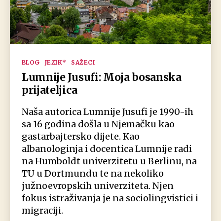
Kategorien
BLOG
JEZIK*
SAŽECI
Lumnije Jusufi: Moja bosanska
prijateljica
Naša autorica Lumnije Jusufi je 1990-ih
sa 16 godina došla u Njemačku kao
gastarbajtersko dijete. Kao
albanologinja i docentica Lumnije radi
na Humboldt univerzitetu u Berlinu, na
TU u Dortmundu te na nekoliko
južnoevropskih univerziteta. Njen
fokus istraživanja je na sociolingvistici i
migraciji.