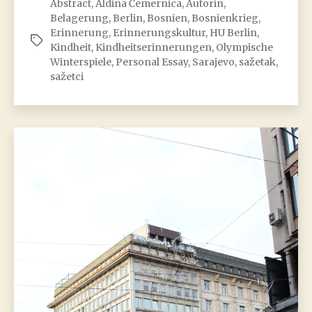
Abstract
,
Aldina Čemernica
,
Autorin
,
Kindheit
Belagerung
,
Berlin
,
Bosnien
,
Bosnienkrieg
,
im
Erinnerung
,
Erinnerungskultur
,
HU Berlin
,
Schlagwörter
belagerten
Kindheit
,
Kindheitserinnerungen
,
Olympische
Sarajevo
Winterspiele
,
Personal Essay
,
Sarajevo
,
sažetak
,
sažetci