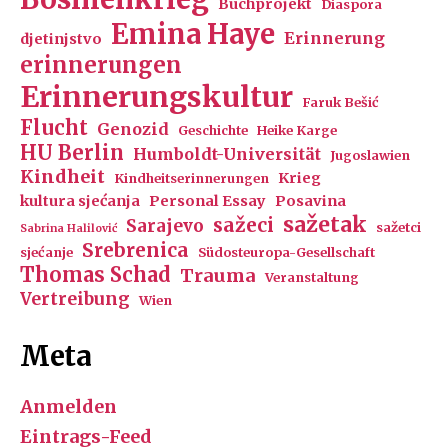
Buchprojekt
Diaspora
Emina Haye
Erinnerung
djetinjstvo
erinnerungen
Erinnerungskultur
Faruk Bešić
Flucht
Genozid
Geschichte
Heike Karge
HU Berlin
Humboldt-Universität
Jugoslawien
Kindheit
Krieg
Kindheitserinnerungen
kultura sjećanja
Personal Essay
Posavina
sažetak
sažeci
Sarajevo
sažetci
Sabrina Halilović
Srebrenica
sjećanje
Südosteuropa-Gesellschaft
Thomas Schad
Trauma
Veranstaltung
Vertreibung
Wien
Meta
Anmelden
Eintrags-Feed