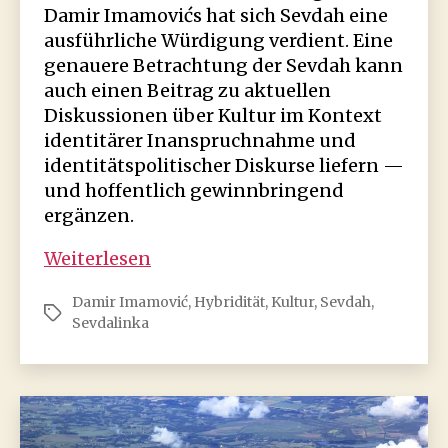
Damir Imamovićs hat sich Sevdah eine
ausführliche Würdigung verdient. Eine
genauere Betrachtung der Sevdah kann
auch einen Beitrag zu aktuellen
Diskussionen über Kultur im Kontext
identitärer Inanspruchnahme und
identitätspolitischer Diskurse liefern —
und hoffentlich gewinnbringend
ergänzen.
Sevdah
Weiterlesen
und
Damir Imamović
,
Hybridität
,
Kultur
,
Sevdah
,
die
Schlagwörter
Sevdalinka
Würdigung
„schrankenlosen
Sentiments“