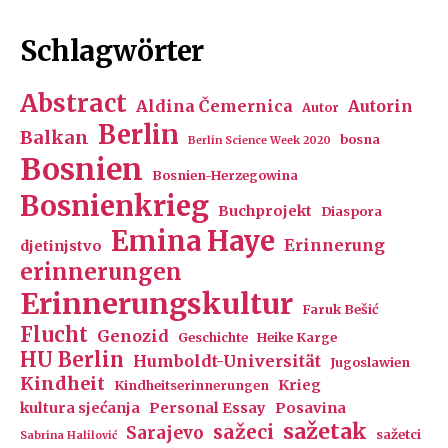
Schlagwörter
Abstract
Aldina Čemernica
Autorin
Autor
Berlin
Balkan
bosna
Berlin Science Week 2020
Bosnien
Bosnien-Herzegowina
Bosnienkrieg
Buchprojekt
Diaspora
Emina Haye
Erinnerung
djetinjstvo
erinnerungen
Erinnerungskultur
Faruk Bešić
Flucht
Genozid
Geschichte
Heike Karge
HU Berlin
Humboldt-Universität
Jugoslawien
Kindheit
Krieg
Kindheitserinnerungen
kultura sjećanja
Personal Essay
Posavina
sažetak
sažeci
Sarajevo
sažetci
Sabrina Halilović