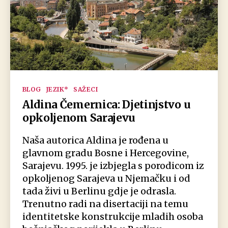
Kategorien
BLOG
JEZIK*
SAŽECI
Aldina Čemernica: Djetinjstvo u
opkoljenom Sarajevu
Naša autorica Aldina je rođena u
glavnom gradu Bosne i Hercegovine,
Sarajevu. 1995. je izbjegla s porodicom iz
opkoljenog Sarajeva u Njemačku i od
tada živi u Berlinu gdje je odrasla.
Trenutno radi na disertaciji na temu
identitetske konstrukcije mladih osoba