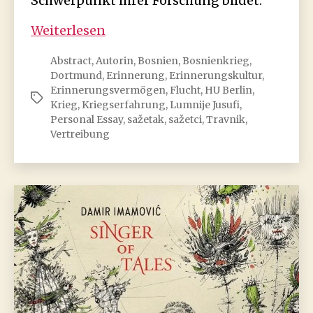
Schwerpunkt ihrer Forschung bildet.
Lumnije
Weiterlesen
Jusufi:
Abstract
,
Autorin
,
Bosnien
,
Bosnienkrieg
,
Meine
Dortmund
,
Erinnerung
,
Erinnerungskultur
,
bosnische
Erinnerungsvermögen
,
Flucht
,
HU Berlin
,
Schlagwörter
Freundin
Krieg
,
Kriegserfahrung
,
Lumnije Jusufi
,
Personal Essay
,
sažetak
,
sažetci
,
Travnik
,
Vertreibung