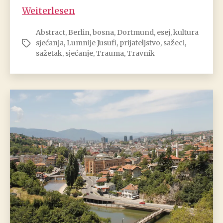
Lumnije
Weiterlesen
Jusufi:
Abstract
,
Berlin
,
bosna
,
Dortmund
,
esej
,
kultura
Moja
sjećanja
,
Lumnije Jusufi
,
prijateljstvo
,
sažeci
,
Schlagwörter
bosanska
sažetak
,
sjećanje
,
Trauma
,
Travnik
prijateljica