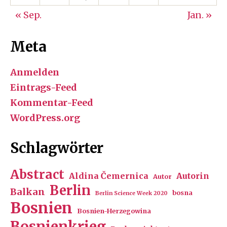
« Sep.
Jan. »
Meta
Anmelden
Eintrags-Feed
Kommentar-Feed
WordPress.org
Schlagwörter
Abstract
Aldina Čemernica
Autorin
Autor
Berlin
Balkan
bosna
Berlin Science Week 2020
Bosnien
Bosnien-Herzegowina
Bosnienkrieg