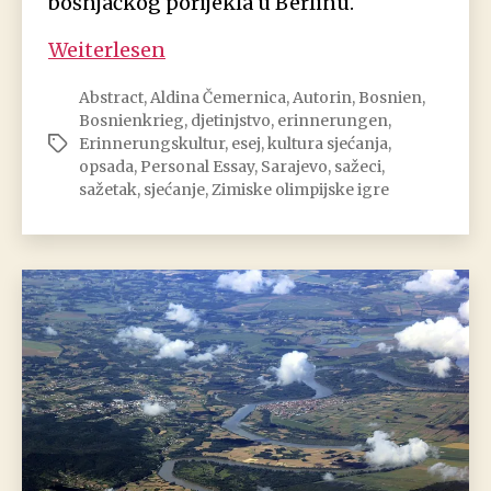
bošnjačkog porijekla u Berlinu.
Aldina
Weiterlesen
Čemernica:
Abstract
,
Aldina Čemernica
,
Autorin
,
Bosnien
,
Djetinjstvo
Bosnienkrieg
,
djetinjstvo
,
erinnerungen
,
u
Erinnerungskultur
,
esej
,
kultura sjećanja
,
Schlagwörter
opkoljenom
opsada
,
Personal Essay
,
Sarajevo
,
sažeci
,
Sarajevu
sažetak
,
sjećanje
,
Zimiske olimpijske igre