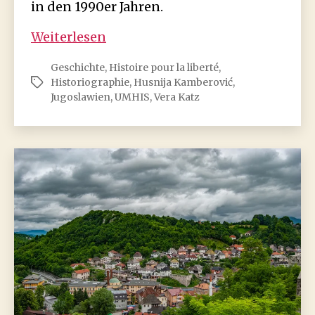
in den 1990er Jahren.
Neuer
Weiterlesen
Sammelband:
Geschichte
,
Histoire pour la liberté
,
Transformationsideen
Historiographie
,
Husnija Kamberović
,
Schlagwörter
für
Jugoslawien
,
UMHIS
,
Vera Katz
Jugoslawien
in
den
1990er
Jahren