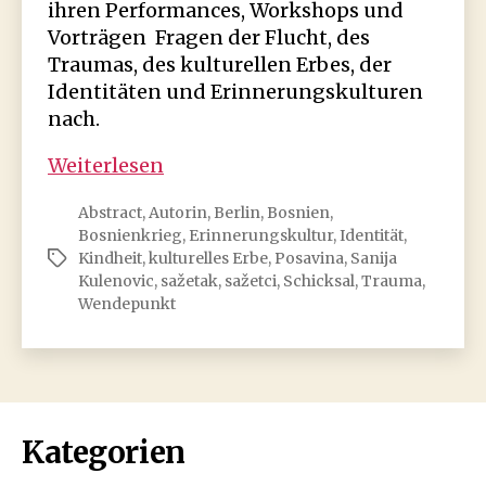
ihren Performances, Workshops und
Vorträgen Fragen der Flucht, des
Traumas, des kulturellen Erbes, der
Identitäten und Erinnerungskulturen
nach.
Sanija
Weiterlesen
Kulenović:
Abstract
,
Autorin
,
Berlin
,
Bosnien
,
Das
Bosnienkrieg
,
Erinnerungskultur
,
Identität
,
inbrünstige
Kindheit
,
kulturelles Erbe
,
Posavina
,
Sanija
Schlagwörter
Flachland
Kulenovic
,
sažetak
,
sažetci
,
Schicksal
,
Trauma
,
Wendepunkt
Kategorien