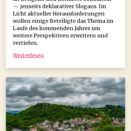
— jenseits deklarativer Slogans. Im
Licht aktueller Herausforderungen
wollen einige Beteiligte das Thema im
Laufe des kommenden Jahres um
weitere Perspektiven erweitern und
vertiefen.
Hat
Weiterlesen
Europa
weggeschaut?
Solidarität
mit
Bosnien-
Herzegowina
1992-
1995