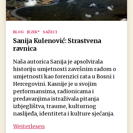
Kategorien
BLOG
JEZIK*
SAŽECI
Sanija Kulenović: Strastvena
ravnica
Naša autorica Sanija je apsolvirala
historiju umjetnosti završnim radom o
umjetnosti kao forenzici rata u Bosni i
Hercegovini. Kasnije je u svojim
performansima, radionicama i
predavanjima istraživala pitanja
izbjeglištva, traume, kulturnog
naslijeđa, identiteta i kulture sjećanja.
Sanija
Weiterlesen