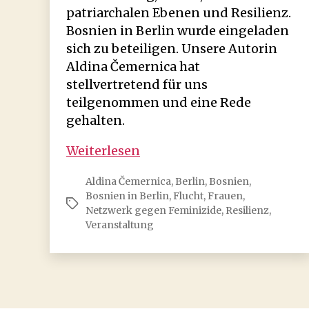
patriarchalen Ebenen und Resilienz.
Bosnien in Berlin wurde eingeladen
sich zu beteiligen. Unsere Autorin
Aldina Čemernica hat
stellvertretend für uns
teilgenommen und eine Rede
gehalten.
5.
Weiterlesen
Aktionstag
Aldina Čemernica
,
Berlin
,
Bosnien
,
gegen
Bosnien in Berlin
,
Flucht
,
Frauen
,
Feminizide
Schlagwörter
Netzwerk gegen Feminizide
,
Resilienz
,
Veranstaltung