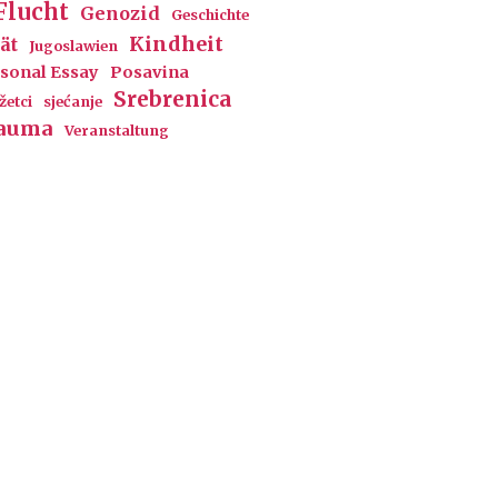
Flucht
Genozid
Geschichte
Kindheit
ät
Jugoslawien
sonal Essay
Posavina
Srebrenica
žetci
sjećanje
auma
Veranstaltung