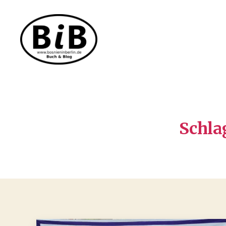
Bosnien
in
Berlin
Schla