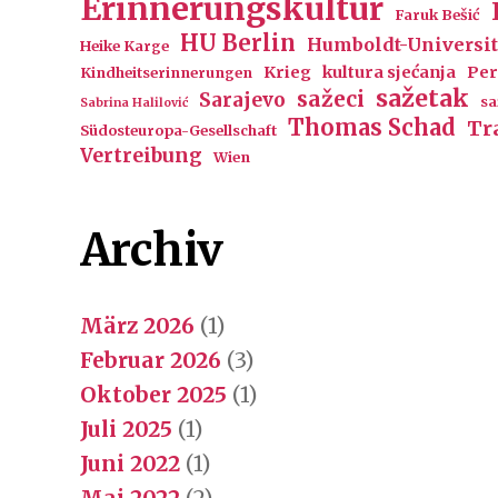
Erinnerungskultur
Faruk Bešić
HU Berlin
Humboldt-Universit
Heike Karge
Krieg
kultura sjećanja
Per
Kindheitserinnerungen
sažetak
sažeci
Sarajevo
sa
Sabrina Halilović
Thomas Schad
Tr
Südosteuropa-Gesellschaft
Vertreibung
Wien
Archiv
März 2026
(1)
Februar 2026
(3)
Oktober 2025
(1)
Juli 2025
(1)
Juni 2022
(1)
Mai 2022
(2)