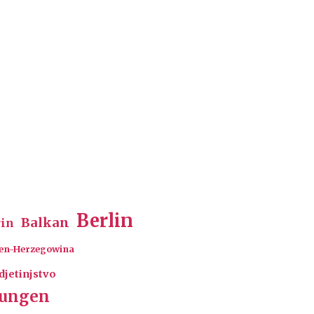
Berlin
Balkan
rin
en-Herzegowina
djetinjstvo
rungen