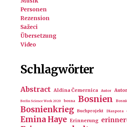
Musik
Personen
Rezension
Sažeci
Übersetzung
Video
Schlagwörter
Abstract
Aldina Čemernica
Auto
Autor
Bosnien
bosna
Bosni
Berlin Science Week 2020
Bosnienkrieg
Buchprojekt
Diaspora
Emina Haye
erinne
Erinnerung