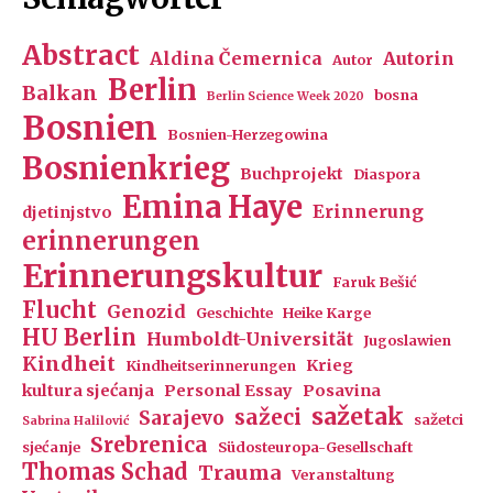
Abstract
Aldina Čemernica
Autorin
Autor
Berlin
Balkan
bosna
Berlin Science Week 2020
Bosnien
Bosnien-Herzegowina
Bosnienkrieg
Buchprojekt
Diaspora
Emina Haye
Erinnerung
djetinjstvo
erinnerungen
Erinnerungskultur
Faruk Bešić
Flucht
Genozid
Geschichte
Heike Karge
HU Berlin
Humboldt-Universität
Jugoslawien
Kindheit
Krieg
Kindheitserinnerungen
kultura sjećanja
Personal Essay
Posavina
sažetak
sažeci
Sarajevo
sažetci
Sabrina Halilović
Srebrenica
sjećanje
Südosteuropa-Gesellschaft
Thomas Schad
Trauma
Veranstaltung