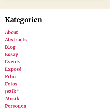
Herzegovina
and
its
Kategorien
citizens
during
About
the
1992-
Abstracts
1995
Blog
war
Essay
Events
Exposé
Film
Fotos
Jezik*
Musik
Personen