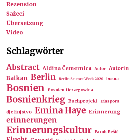
Rezension
Sažeci
Übersetzung
Video
Schlagwörter
Abstract
Aldina Čemernica
Autorin
Autor
Berlin
Balkan
bosna
Berlin Science Week 2020
Bosnien
Bosnien-Herzegowina
Bosnienkrieg
Buchprojekt
Diaspora
Emina Haye
Erinnerung
djetinjstvo
erinnerungen
Erinnerungskultur
Faruk Bešić
Flucht
Genozid