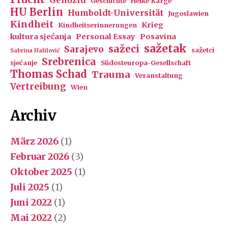
Geschichte
Heike Karge
HU Berlin
Humboldt-Universität
Jugoslawien
Kindheit
Krieg
Kindheitserinnerungen
kultura sjećanja
Personal Essay
Posavina
sažetak
sažeci
Sarajevo
sažetci
Sabrina Halilović
Srebrenica
sjećanje
Südosteuropa-Gesellschaft
Thomas Schad
Trauma
Veranstaltung
Vertreibung
Wien
Archiv
März 2026
(1)
Februar 2026
(3)
Oktober 2025
(1)
Juli 2025
(1)
Juni 2022
(1)
Mai 2022
(2)