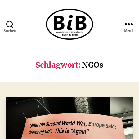
Suchen
Menü
Bosnien
in
Berlin
Schlagwort:
NGOs