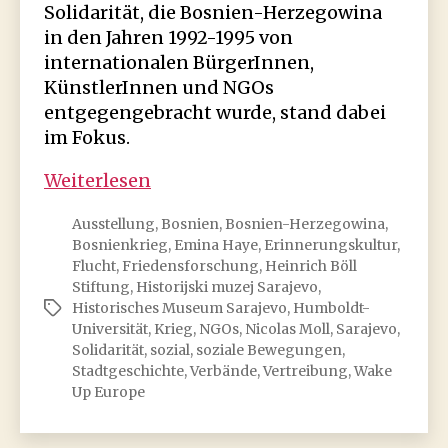
Solidarität, die Bosnien-Herzegowina
in den Jahren 1992-1995 von
internationalen BürgerInnen,
KünstlerInnen und NGOs
entgegengebracht wurde, stand dabei
im Fokus.
Ausstellung:
Weiterlesen
Wake
Ausstellung
,
Bosnien
,
Bosnien-Herzegowina
,
Up,
Bosnienkrieg
,
Emina Haye
,
Erinnerungskultur
,
Europe!
Flucht
,
Friedensforschung
,
Heinrich Böll
Support
Stiftung
,
Historijski muzej Sarajevo
,
and
Historisches Museum Sarajevo
,
Humboldt-
Schlagwörter
solidarity
Universität
,
Krieg
,
NGOs
,
Nicolas Moll
,
Sarajevo
,
Solidarität
,
sozial
,
soziale Bewegungen
,
mobilisations
Stadtgeschichte
,
Verbände
,
Vertreibung
,
Wake
for
Up Europe
Bosnia
and