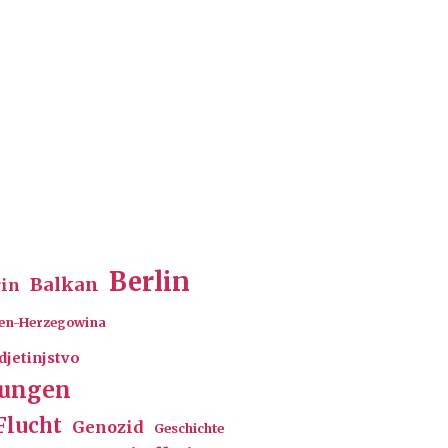
Berlin
Balkan
rin
en-Herzegowina
djetinjstvo
rungen
Flucht
Genozid
Geschichte