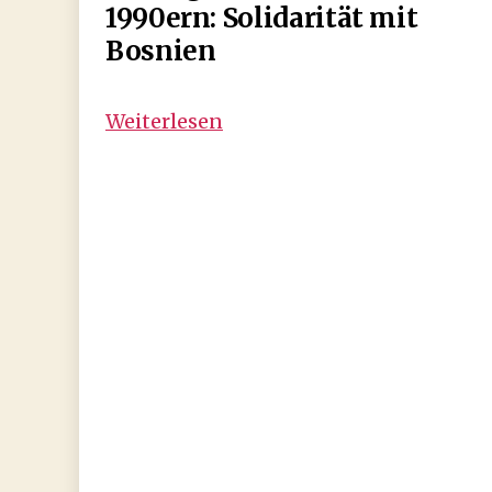
1990ern: Solidarität mit
Bosnien
Bildergalerie
Weiterlesen
aus
den
1990ern:
Solidarität
mit
Bosnien