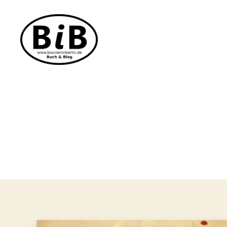
Bosnien
in
Berlin