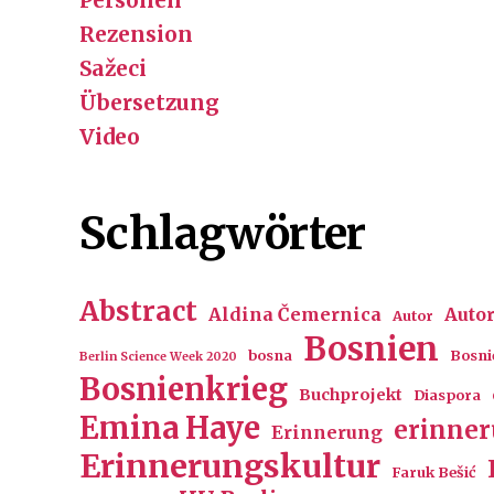
Rezension
Sažeci
Übersetzung
Video
Schlagwörter
Abstract
Aldina Čemernica
Auto
Autor
Bosnien
bosna
Bosni
Berlin Science Week 2020
Bosnienkrieg
Buchprojekt
Diaspora
Emina Haye
erinne
Erinnerung
Erinnerungskultur
Faruk Bešić