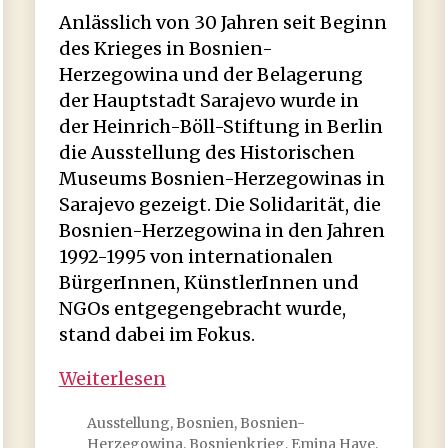
Anlässlich von 30 Jahren seit Beginn
des Krieges in Bosnien-
Herzegowina und der Belagerung
der Hauptstadt Sarajevo wurde in
der Heinrich-Böll-Stiftung in Berlin
die Ausstellung des Historischen
Museums Bosnien-Herzegowinas in
Sarajevo gezeigt. Die Solidarität, die
Bosnien-Herzegowina in den Jahren
1992-1995 von internationalen
BürgerInnen, KünstlerInnen und
NGOs entgegengebracht wurde,
stand dabei im Fokus.
Ausstellung:
Weiterlesen
Wake
Ausstellung
,
Bosnien
,
Bosnien-
Up,
Herzegowina
,
Bosnienkrieg
,
Emina Haye
,