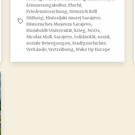
Europe!
Erinnerungskultur
,
Flucht
,
Support
Friedensforschung
,
Heinrich Böll
and
Stiftung
,
Historijski muzej Sarajevo
,
Schlagwörter
Historisches Museum Sarajevo
,
solidarity
Humboldt-Universität
,
Krieg
,
NGOs
,
mobilisations
Nicolas Moll
,
Sarajevo
,
Solidarität
,
sozial
,
for
soziale Bewegungen
,
Stadtgeschichte
,
Bosnia
Verbände
,
Vertreibung
,
Wake Up Europe
and
Herzegovina
and
its
citizens
during
the
1992-
1995
war