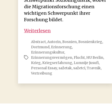
Schwerpunkt Soziolinguistik, wobei
die Migrationsforschung einen
wichtigen Schwerpunkt ihrer
Forschung bildet.
Lumnije
Weiterlesen
Jusufi:
Abstract
,
Autorin
,
Bosnien
,
Bosnienkrieg
,
Meine
Dortmund
,
Erinnerung
,
bosnische
Erinnerungskultur
,
Freundin
Erinnerungsvermögen
,
Flucht
,
HU Berlin
,
Schlagwörter
Krieg
,
Kriegserfahrung
,
Lumnije Jusufi
,
Personal Essay
,
sažetak
,
sažetci
,
Travnik
,
Vertreibung