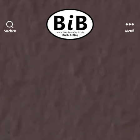
Suchen
Menü
Bosnien
in
Berlin