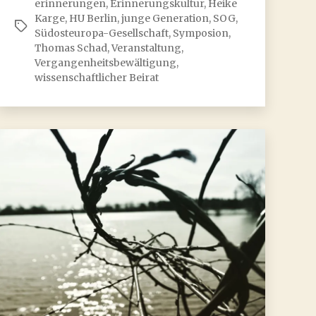
erinnerungen
,
Erinnerungskultur
,
Heike
Kriegsbeginn
Karge
,
HU Berlin
,
junge Generation
,
SOG
,
Schlagwörter
in
Südosteuropa-Gesellschaft
,
Symposion
,
Thomas Schad
,
Veranstaltung
,
Bosnien-
Vergangenheitsbewältigung
,
Herzegowina.
wissenschaftlicher Beirat
Was
heißt
es,
auf
die
junge
Generation
zu
setzen?