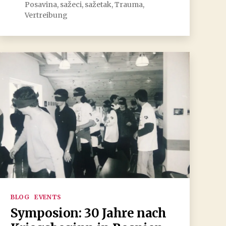
Posavina
,
sažeci
,
sažetak
,
Trauma
,
Vertreibung
Kategorien
BLOG
EVENTS
Symposion: 30 Jahre nach