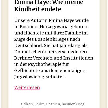
Emina Haye: Wie meine
Kindheit endete
Unsere Autorin Emina Haye wurde
in Bosnien-Herzegowina geboren
und flüchtete mit ihrer Familie im
Zuge des Bosnienkrieges nach
Deutschland. Sie hat jahrelang als
Dolmetscherin bei verschiedenen
Berliner Vereinen und Institutionen
in der Psychotherapie für
Geflüchtete aus dem ehemaligen
Jugoslawien gearbeitet.
Emina
Weiterlesen
Haye:
Wie
Balkan
,
Berlin
,
Bosnien
,
Bosnienkrieg
,
meine