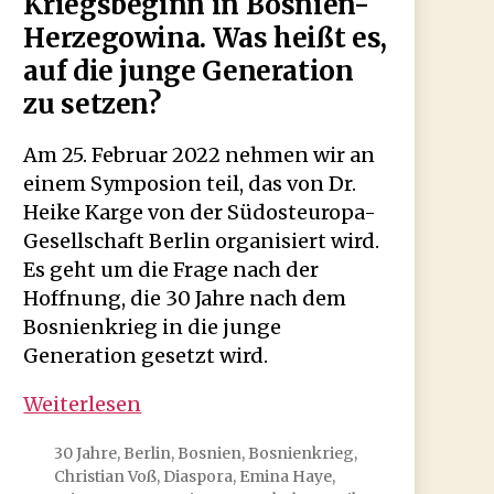
Kriegsbeginn in Bosnien-
Herzegowina. Was heißt es,
auf die junge Generation
zu setzen?
Am 25. Februar 2022 nehmen wir an
einem Symposion teil, das von Dr.
Heike Karge von der Südosteuropa-
Gesellschaft Berlin organisiert wird.
Es geht um die Frage nach der
Hoffnung, die 30 Jahre nach dem
Bosnienkrieg in die junge
Generation gesetzt wird.
Symposion:
Weiterlesen
30
30 Jahre
,
Berlin
,
Bosnien
,
Bosnienkrieg
,
Jahre
Christian Voß
,
Diaspora
,
Emina Haye
,
nach