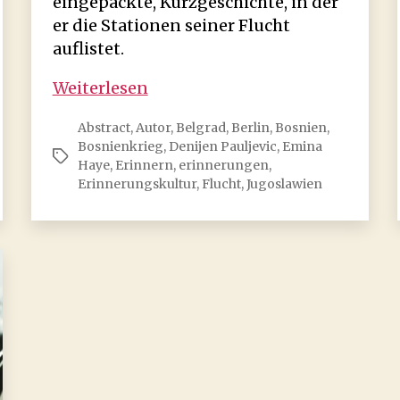
eingepackte, Kurzgeschichte, in der
er die Stationen seiner Flucht
auflistet.
Denijen
Weiterlesen
Pauljević:
Abstract
,
Autor
,
Belgrad
,
Berlin
,
Bosnien
,
Es
Bosnienkrieg
,
Denijen Pauljevic
,
Emina
hat
Schlagwörter
Haye
,
Erinnern
,
erinnerungen
,
angefangen
Erinnerungskultur
,
Flucht
,
Jugoslawien