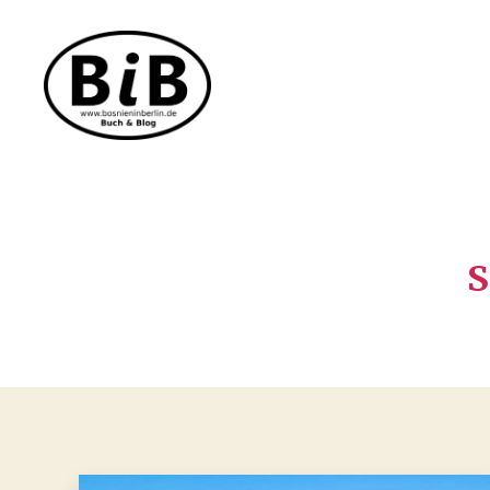
Bosnien
in
Berlin
S