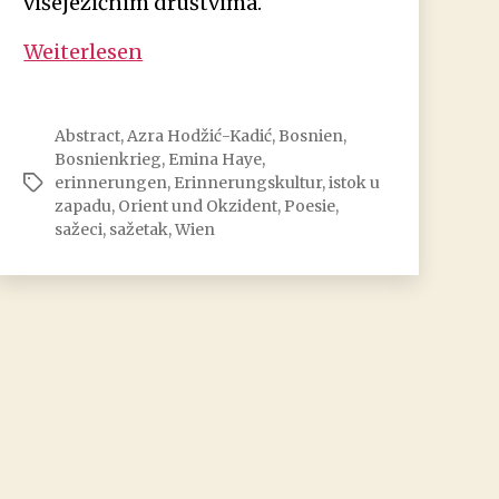
višejezičnim društvima.
Azra
Weiterlesen
Hodžić-
Kadić:
Istok
Abstract
,
Azra Hodžić-Kadić
,
Bosnien
,
Bosnienkrieg
,
Emina Haye
,
na
erinnerungen
,
Erinnerungskultur
,
istok u
Schlagwörter
zapadu
zapadu
,
Orient und Okzident
,
Poesie
,
sažeci
,
sažetak
,
Wien