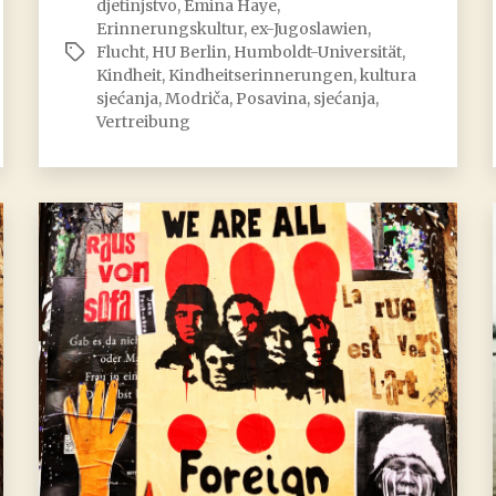
djetinjstvo
,
Emina Haye
,
Kindheit
Erinnerungskultur
,
ex-Jugoslawien
,
endete
Flucht
,
HU Berlin
,
Humboldt-Universität
,
Schlagwörter
Kindheit
,
Kindheitserinnerungen
,
kultura
sjećanja
,
Modriča
,
Posavina
,
sjećanja
,
Vertreibung