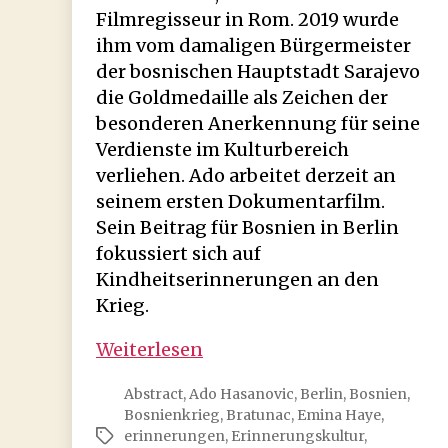
Filmregisseur in Rom. 2019 wurde
ihm vom damaligen Bürgermeister
der bosnischen Hauptstadt Sarajevo
die Goldmedaille als Zeichen der
besonderen Anerkennung für seine
Verdienste im Kulturbereich
verliehen. Ado arbeitet derzeit an
seinem ersten Dokumentarfilm.
Sein Beitrag für Bosnien in Berlin
fokussiert sich auf
Kindheitserinnerungen an den
Krieg.
Ado
Weiterlesen
Hasanović:
Abstract
,
Ado Hasanovic
,
Berlin
,
Bosnien
,
Die
Bosnienkrieg
,
Bratunac
,
Emina Haye
,
Erinnerung
erinnerungen
,
Erinnerungskultur
,
Schlagwörter