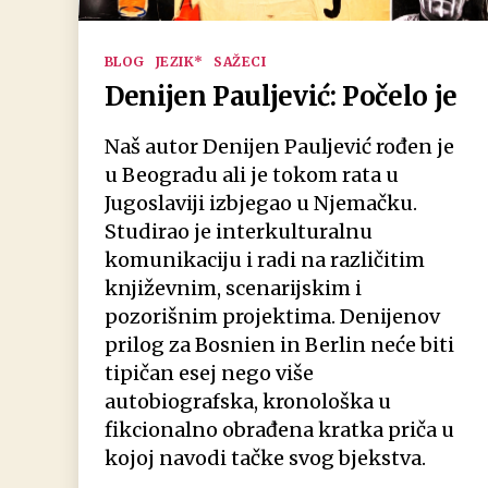
Kategorien
BLOG
JEZIK*
SAŽECI
Denijen Pauljević: Počelo je
Naš autor Denijen Pauljević rođen je
u Beogradu ali je tokom rata u
Jugoslaviji izbjegao u Njemačku.
Studirao je interkulturalnu
komunikaciju i radi na različitim
književnim, scenarijskim i
pozorišnim projektima. Denijenov
prilog za Bosnien in Berlin neće biti
tipičan esej nego više
autobiografska, kronološka u
fikcionalno obrađena kratka priča u
kojoj navodi tačke svog bjekstva.