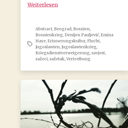
Denijen
Weiterlesen
Pauljević:
Počelo
je
Abstract
,
Beograd
,
Bosnien
,
Bosnienkrieg
,
Denijen Pauljević
,
Emina
Haye
,
Erinnerungskultur
,
Flucht
,
Schlagwörter
Jugoslawien
,
Jugoslawienkrieg
,
Kriegsdienstverweigerung
,
savjest
,
sažeci
,
sažetak
,
Vertreibung