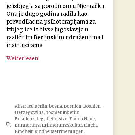
je izbjegla sa porodicom u Njemačku.
Ona je dugo godina radila kao
prevodilac na psihoterapijama za
izbjeglice iz bivše Jugoslavije u
različitim Berlinskim udruženjima i
institucijama.
Emina
Weiterlesen
Haye:
Kraj
mog
djetinjstva
Abstract
,
Berlin
,
bosna
,
Bosnien
,
Bosnien-
Herzegowina
,
bosnieninberlin
,
Bosnienkrieg
,
djetinjstvo
,
Emina Haye
,
Erinnerung
,
Erinnerungskultur
,
Flucht
,
Schlagwörter
Kindheit
,
Kindheitserrinerungen
,