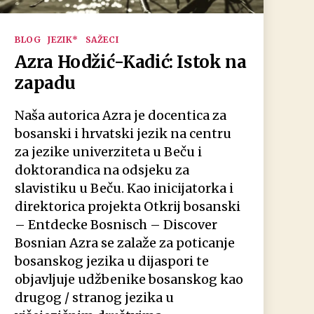
Kategorien
BLOG
JEZIK*
SAŽECI
Azra Hodžić-Kadić: Istok na
zapadu
Naša autorica Azra je docentica za
bosanski i hrvatski jezik na centru
za jezike univerziteta u Beču i
doktorandica na odsjeku za
slavistiku u Beču. Kao inicijatorka i
direktorica projekta Otkrij bosanski
– Entdecke Bosnisch – Discover
Bosnian Azra se zalaže za poticanje
bosanskog jezika u dijaspori te
objavljuje udžbenike bosanskog kao
drugog / stranog jezika u