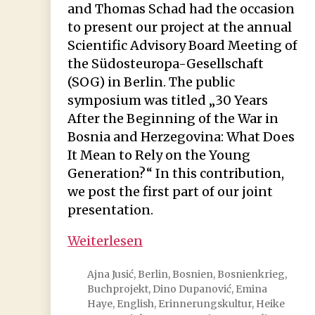
and Thomas Schad had the occasion
to present our project at the annual
Scientific Advisory Board Meeting of
the Südosteuropa-Gesellschaft
(SOG) in Berlin. The public
symposium was titled „30 Years
After the Beginning of the War in
Bosnia and Herzegovina: What Does
It Mean to Rely on the Young
Generation?“ In this contribution,
we post the first part of our joint
presentation.
Bosnien
Weiterlesen
in
Ajna Jusić
,
Berlin
,
Bosnien
,
Bosnienkrieg
,
Berlin:
Buchprojekt
,
Dino Dupanović
,
Emina
German
Haye
,
English
,
Erinnerungskultur
,
Heike
Postmigrant