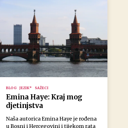
Kategorien
BLOG
JEZIK*
SAŽECI
Emina Haye: Kraj mog
djetinjstva
Naša autorica Emina Haye je rođena
u Bosni i Hercegovini i tijekom rata