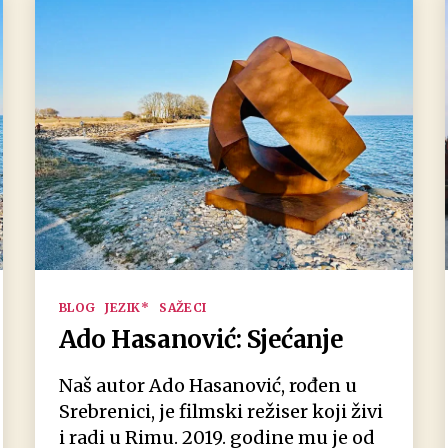
Kategorien
BLOG
JEZIK*
SAŽECI
Ado Hasanović: Sjećanje
Naš autor Ado Hasanović, rođen u
Srebrenici, je filmski režiser koji živi
i radi u Rimu. 2019. godine mu je od