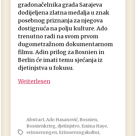
gradonačelnika grada Sarajeva
dodijeljena zlatna medalja u znak
posebnog priznanja za njegova
dostignuća na polju kulture. Ado
trenutno radi na svom prvom
dugometražnom dokumentarnom
filmu. Adin prilog za Bosnien in
Berlin će imati temu sjećanja iz
djetinjstva u fokusu.
Ado
Weiterlesen
Hasanović:
Sjećanje
Abstract
,
Ado Hasanović
,
Bosnien
,
Bosnienkrieg
,
djetinjstvo
,
Emina Haye
,
erinnerungen
,
Erinnerungskultur
,
Schlagwörter