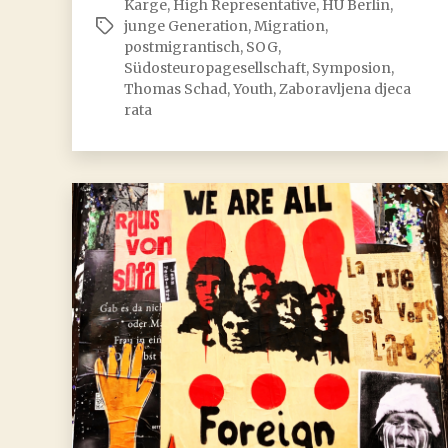
Karge
,
High Representative
,
HU Berlin
,
Memory
junge Generation
,
Migration
,
Schlagwörter
postmigrantisch
,
SOG
,
Culture
Südosteuropagesellschaft
,
Symposion
,
Thomas Schad
,
Youth
,
Zaboravljena djeca
rata