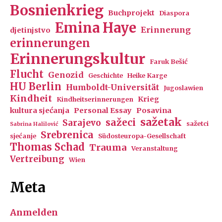
Bosnienkrieg
Buchprojekt
Diaspora
Emina Haye
Erinnerung
djetinjstvo
erinnerungen
Erinnerungskultur
Faruk Bešić
Flucht
Genozid
Geschichte
Heike Karge
HU Berlin
Humboldt-Universität
Jugoslawien
Kindheit
Krieg
Kindheitserinnerungen
kultura sjećanja
Personal Essay
Posavina
sažetak
sažeci
Sarajevo
sažetci
Sabrina Halilović
Srebrenica
sjećanje
Südosteuropa-Gesellschaft
Thomas Schad
Trauma
Veranstaltung
Vertreibung
Wien
Meta
Anmelden