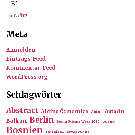
31
« März
Meta
Anmelden
Eintrags-Feed
Kommentar-Feed
WordPress.org
Schlagwörter
Abstract
Aldina Čemernica
Autorin
Autor
Berlin
Balkan
bosna
Berlin Science Week 2020
Bosnien
Bosnien-Herzegowina