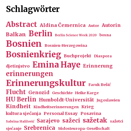
Schlagwörter
Abstract
Aldina Čemernica
Autorin
Autor
Berlin
Balkan
bosna
Berlin Science Week 2020
Bosnien
Bosnien-Herzegowina
Bosnienkrieg
Buchprojekt
Diaspora
Emina Haye
Erinnerung
djetinjstvo
erinnerungen
Erinnerungskultur
Faruk Bešić
Flucht
Genozid
Geschichte
Heike Karge
HU Berlin
Humboldt-Universität
Jugoslawien
Kindheit
Krieg
Kindheitserinnerungen
kultura sjećanja
Personal Essay
Posavina
sažetak
sažeci
Sarajevo
sažetci
Sabrina Halilović
Srebrenica
sjećanje
Südosteuropa-Gesellschaft