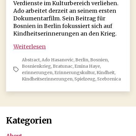
Verdienste im Kulturbereich verliehen.
Ado arbeitet derzeit an seinem ersten
Dokumentarfilm. Sein Beitrag für
Bosnien in Berlin fokussiert sich auf
Kindheitserinnerungen an den Krieg.
Ado
Weiterlesen
Hasanović:
Abstract
,
Ado Hasanovic
,
Berlin
,
Bosnien
,
Die
Bosnienkrieg
,
Bratunac
,
Emina Haye
,
Erinnerung
Schlagwörter
erinnerungen
,
Erinnerungskultur
,
Kindheit
,
Kindheitserinnerungen
,
Spielzeug
,
Srebrenica
Kategorien
About