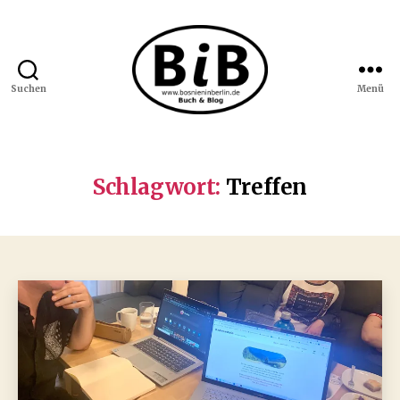
Suchen
Menü
Bosnien
in
Berlin
Schlagwort:
Treffen