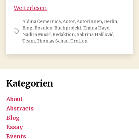
Buch
Weiterlesen
&
Aldina Čemernica
,
Autor
,
Autorinnen
,
Berlin
,
Blogprojekt
Blog
,
Bosnien
,
Buchprojekt
,
Emina Haye
,
Bosnien
Schlagwörter
Nadira Musić
,
Redaktion
,
Sabrina Halilović
,
in
Team
,
Thomas Schad
,
Treffen
Berlin:
erstes
Teamtreffen
Kategorien
About
Abstracts
Blog
Essay
Events