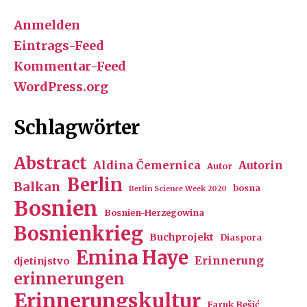
Anmelden
Eintrags-Feed
Kommentar-Feed
WordPress.org
Schlagwörter
Abstract
Aldina Čemernica
Autorin
Autor
Berlin
Balkan
bosna
Berlin Science Week 2020
Bosnien
Bosnien-Herzegowina
Bosnienkrieg
Buchprojekt
Diaspora
Emina Haye
Erinnerung
djetinjstvo
erinnerungen
Erinnerungskultur
Faruk Bešić