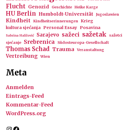
Flucht
Genozid
Geschichte
Heike Karge
HU Berlin
Humboldt-Universität
Jugoslawien
Kindheit
Krieg
Kindheitserinnerungen
kultura sjećanja
Personal Essay
Posavina
sažetak
sažeci
Sarajevo
sažetci
Sabrina Halilović
Srebrenica
sjećanje
Südosteuropa-Gesellschaft
Thomas Schad
Trauma
Veranstaltung
Vertreibung
Wien
Meta
Anmelden
Eintrags-Feed
Kommentar-Feed
WordPress.org
Instagram
Facebook