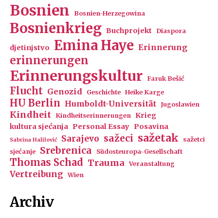
Bosnien
Bosnien-Herzegowina
Bosnienkrieg
Buchprojekt
Diaspora
Emina Haye
Erinnerung
djetinjstvo
erinnerungen
Erinnerungskultur
Faruk Bešić
Flucht
Genozid
Geschichte
Heike Karge
HU Berlin
Humboldt-Universität
Jugoslawien
Kindheit
Krieg
Kindheitserinnerungen
kultura sjećanja
Personal Essay
Posavina
sažetak
sažeci
Sarajevo
sažetci
Sabrina Halilović
Srebrenica
sjećanje
Südosteuropa-Gesellschaft
Thomas Schad
Trauma
Veranstaltung
Vertreibung
Wien
Archiv