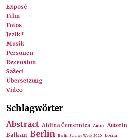
Exposé
Film
Fotos
Jezik*
Musik
Personen
Rezension
Sažeci
Übersetzung
Video
Schlagwörter
Abstract
Aldina Čemernica
Autorin
Autor
Berlin
Balkan
bosna
Berlin Science Week 2020