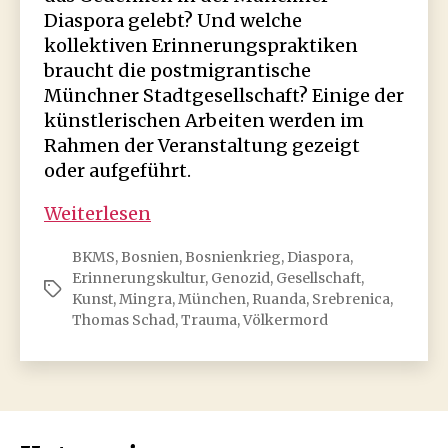
Diaspora gelebt? Und welche
kollektiven Erinnerungspraktiken
braucht die postmigrantische
Münchner Stadtgesellschaft? Einige der
künstlerischen Arbeiten werden im
Rahmen der Veranstaltung gezeigt
oder aufgeführt.
Ruanda,
Weiterlesen
Srebrenica
BKMS
,
Bosnien
,
Bosnienkrieg
,
Diaspora
,
und
Erinnerungskultur
,
Genozid
,
Gesellschaft
,
München:
Schlagwörter
Kunst
,
Mingra
,
München
,
Ruanda
,
Srebrenica
,
Geteilte
Thomas Schad
,
Trauma
,
Völkermord
Erinnerungsgeschichten