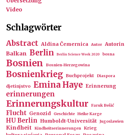
Übersetzung
Video
Schlagwörter
Abstract
Aldina Čemernica
Autorin
Autor
Berlin
Balkan
bosna
Berlin Science Week 2020
Bosnien
Bosnien-Herzegowina
Bosnienkrieg
Buchprojekt
Diaspora
Emina Haye
Erinnerung
djetinjstvo
erinnerungen
Erinnerungskultur
Faruk Bešić
Flucht
Genozid
Geschichte
Heike Karge
HU Berlin
Humboldt-Universität
Jugoslawien
Kindheit
Krieg
Kindheitserinnerungen
kultura sjećanja
Personal Essay
Posavina