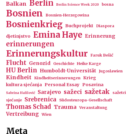
Berlin
Balkan
bosna
Berlin Science Week 2020
Bosnien
Bosnien-Herzegowina
Bosnienkrieg
Buchprojekt
Diaspora
Emina Haye
Erinnerung
djetinjstvo
erinnerungen
Erinnerungskultur
Faruk Bešić
Flucht
Genozid
Geschichte
Heike Karge
HU Berlin
Humboldt-Universität
Jugoslawien
Kindheit
Krieg
Kindheitserinnerungen
kultura sjećanja
Personal Essay
Posavina
sažetak
sažeci
Sarajevo
sažetci
Sabrina Halilović
Srebrenica
sjećanje
Südosteuropa-Gesellschaft
Thomas Schad
Trauma
Veranstaltung
Vertreibung
Wien
Meta