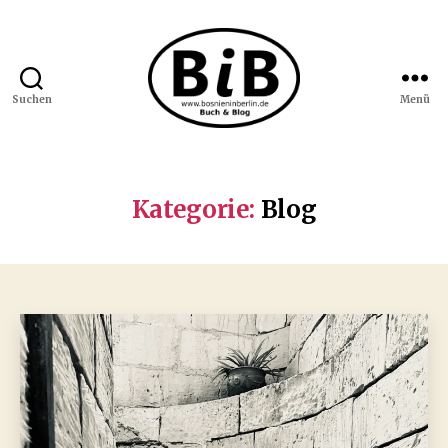
Suchen
Menü
Bosnien
in
Berlin
Kategorie:
Blog