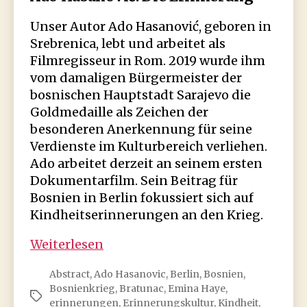
Unser Autor Ado Hasanović, geboren in
Srebrenica, lebt und arbeitet als
Filmregisseur in Rom. 2019 wurde ihm
vom damaligen Bürgermeister der
bosnischen Hauptstadt Sarajevo die
Goldmedaille als Zeichen der
besonderen Anerkennung für seine
Verdienste im Kulturbereich verliehen.
Ado arbeitet derzeit an seinem ersten
Dokumentarfilm. Sein Beitrag für
Bosnien in Berlin fokussiert sich auf
Kindheitserinnerungen an den Krieg.
Ado
Weiterlesen
Hasanović:
Abstract
,
Ado Hasanovic
,
Berlin
,
Bosnien
,
Die
Bosnienkrieg
,
Bratunac
,
Emina Haye
,
Erinnerung
Schlagwörter
erinnerungen
,
Erinnerungskultur
,
Kindheit
,