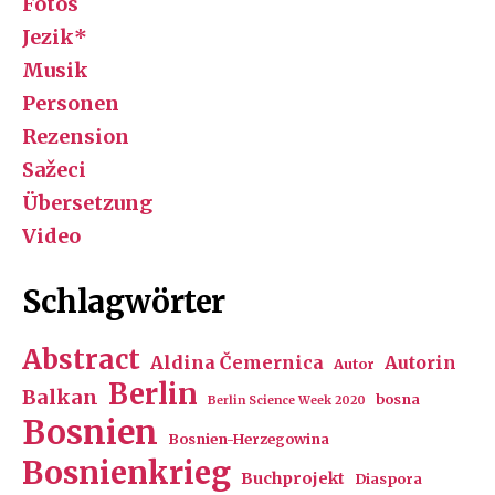
Fotos
Jezik*
Musik
Personen
Rezension
Sažeci
Übersetzung
Video
Schlagwörter
Abstract
Aldina Čemernica
Autorin
Autor
Berlin
Balkan
bosna
Berlin Science Week 2020
Bosnien
Bosnien-Herzegowina
Bosnienkrieg
Buchprojekt
Diaspora