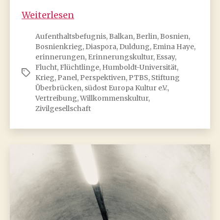
Willkommenskultur
Weiterlesen
damals
Aufenthaltsbefugnis
,
Balkan
,
Berlin
,
Bosnien
,
und
Bosnienkrieg
,
Diaspora
,
Duldung
,
Emina Haye
,
heute
erinnerungen
,
Erinnerungskultur
,
Essay
,
Flucht
,
Flüchtlinge
,
Humboldt-Universität
,
Schlagwörter
Krieg
,
Panel
,
Perspektiven
,
PTBS
,
Stiftung
Überbrücken
,
südost Europa Kultur e.V.
,
Vertreibung
,
Willkommenskultur
,
Zivilgesellschaft