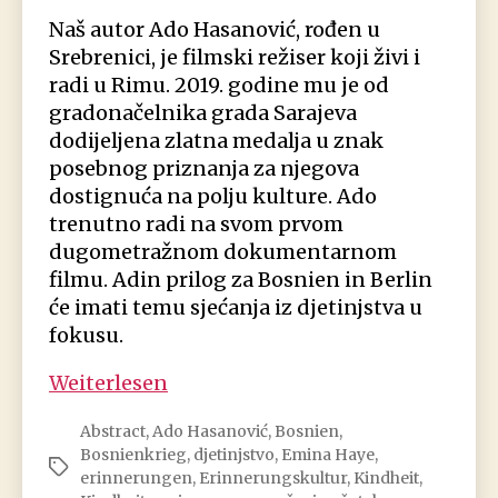
Naš autor Ado Hasanović, rođen u
Srebrenici, je filmski režiser koji živi i
radi u Rimu. 2019. godine mu je od
gradonačelnika grada Sarajeva
dodijeljena zlatna medalja u znak
posebnog priznanja za njegova
dostignuća na polju kulture. Ado
trenutno radi na svom prvom
dugometražnom dokumentarnom
filmu. Adin prilog za Bosnien in Berlin
će imati temu sjećanja iz djetinjstva u
fokusu.
Ado
Weiterlesen
Hasanović:
Abstract
,
Ado Hasanović
,
Bosnien
,
Sjećanje
Bosnienkrieg
,
djetinjstvo
,
Emina Haye
,
Schlagwörter
erinnerungen
,
Erinnerungskultur
,
Kindheit
,