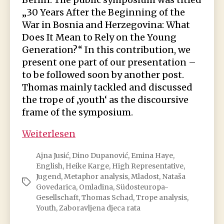
„30 Years After the Beginning of the
War in Bosnia and Herzegovina: What
Does It Mean to Rely on the Young
Generation?“ In this contribution, we
present one part of our presentation –
to be followed soon by another post.
Thomas mainly tackled and discussed
the trope of ‚youth‘ as the discoursive
frame of the symposium.
Youth
Weiterlesen
in
Ajna Jusić
,
Dino Dupanović
,
Emina Haye
,
truth
English
,
Heike Karge
,
High Representative
,
and
Jugend
,
Metaphor analysis
,
Mladost
,
Nataša
Schlagwörter
fiction
Govedarica
,
Omladina
,
Südosteuropa-
Gesellschaft
,
Thomas Schad
,
Trope analysis
,
Youth
,
Zaboravljena djeca rata