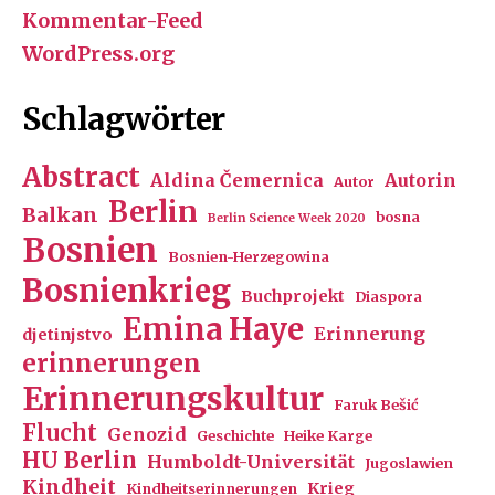
Kommentar-Feed
WordPress.org
Schlagwörter
Abstract
Aldina Čemernica
Autorin
Autor
Berlin
Balkan
bosna
Berlin Science Week 2020
Bosnien
Bosnien-Herzegowina
Bosnienkrieg
Buchprojekt
Diaspora
Emina Haye
Erinnerung
djetinjstvo
erinnerungen
Erinnerungskultur
Faruk Bešić
Flucht
Genozid
Geschichte
Heike Karge
HU Berlin
Humboldt-Universität
Jugoslawien
Kindheit
Krieg
Kindheitserinnerungen