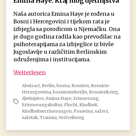
Emina Haye: Kraj mog djetinjstva
Naša autorica Emina Haye je rođena u
Bosni i Hercegovini i tijekom rata je
izbjegla sa porodicom u Njemačku. Ona
je dugo godina radila kao prevodilac na
psihoterapijama za izbjeglice iz bivše
Jugoslavije u različitim Berlinskim
udruženjima i institucijama.
Emina
Weiterlesen
Haye:
Abstract
,
Berlin
,
bosna
,
Bosnien
,
Bosnien-
Kraj
Herzegowina
,
bosnieninberlin
,
Bosnienkrieg
,
mog
djetinjstvo
,
Emina Haye
,
Erinnerung
,
Schlagwörter
djetinjstva
Erinnerungskultur
,
Flucht
,
Kindheit
,
Kindheitserrinerungen
,
Posavina
,
sažeci
,
sažetak
,
Trauma
,
Vertreibung