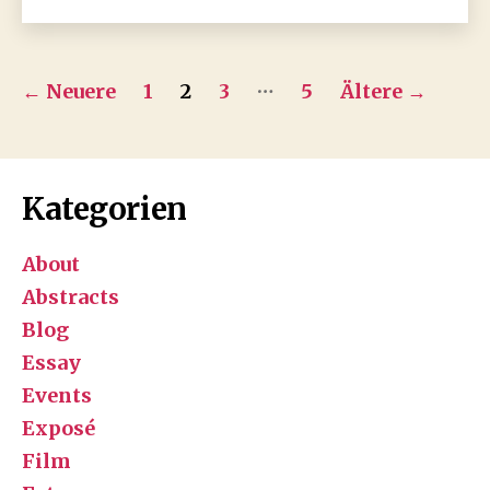
Seitennummerierung
…
←
Neuere
1
2
3
5
Ältere
→
der
Beiträge
Kategorien
About
Abstracts
Blog
Essay
Events
Exposé
Film