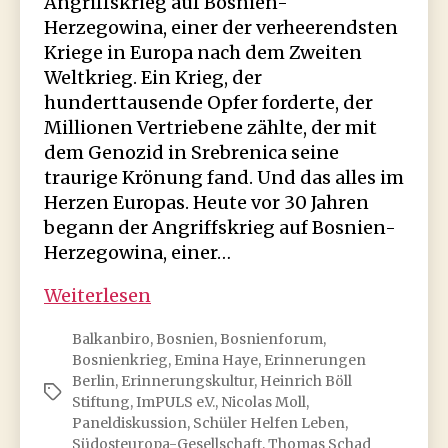
Angriffskrieg auf Bosnien-
Herzegowina, einer der verheerendsten
Kriege in Europa nach dem Zweiten
Weltkrieg. Ein Krieg, der
hunderttausende Opfer forderte, der
Millionen Vertriebene zählte, der mit
dem Genozid in Srebrenica seine
traurige Krönung fand. Und das alles im
Herzen Europas. Heute vor 30 Jahren
begann der Angriffskrieg auf Bosnien-
Herzegowina, einer…
Unsere
Weiterlesen
Vergangenheit
Balkanbiro
,
Bosnien
,
Bosnienforum
,
ist
Bosnienkrieg
,
Emina Haye
,
Erinnerungen
nicht
Berlin
,
Erinnerungskultur
,
Heinrich Böll
Schlagwörter
vergangen
Stiftung
,
ImPULS e.V.
,
Nicolas Moll
,
…
Paneldiskussion
,
Schüler Helfen Leben
,
Südosteuropa-Gesellschaft
,
Thomas Schad