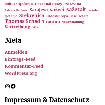
kultura sjećanja
Personal Essay
Posavina
sažetak
sažeci
Sarajevo
sažetci
Sabrina Halilović
Srebrenica
sjećanje
Südosteuropa-Gesellschaft
Thomas Schad
Trauma
Veranstaltung
Vertreibung
Wien
Meta
Anmelden
Eintrags-Feed
Kommentar-Feed
WordPress.org
Instagram
Facebook
Impressum & Datenschutz