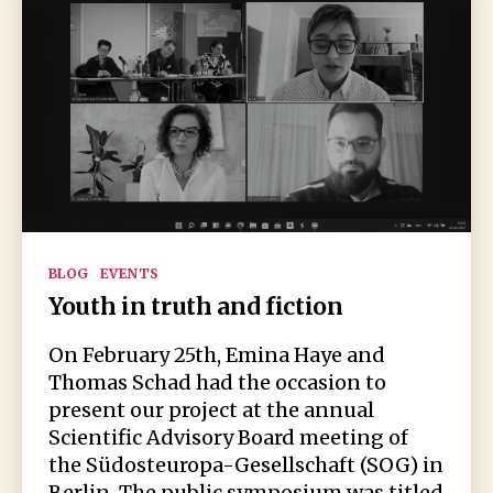
Kategorien
BLOG
EVENTS
Youth in truth and fiction
On February 25th, Emina Haye and
Thomas Schad had the occasion to
present our project at the annual
Scientific Advisory Board meeting of
the Südosteuropa-Gesellschaft (SOG) in
Berlin. The public symposium was titled