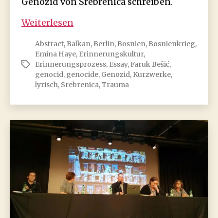
Genozid von Srebrenica schreiben.
Faruk
Weiterlesen
Bešić:
Abstract
,
Balkan
,
Berlin
,
Bosnien
,
Bosnienkrieg
,
Über
Emina Haye
,
Erinnerungskultur
,
die
Erinnerungsprozess
,
Essay
,
Faruk Bešić
,
Schlagwörter
Bedeutung
genocid
,
genocide
,
Genozid
,
Kurzwerke
,
des
lyrisch
,
Srebrenica
,
Trauma
Lyrischen
im
literarischen
Erzählen
über
den
Genozid
von
Srebrenica