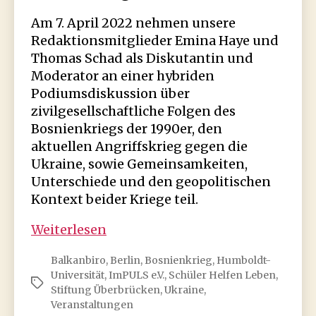
Am 7. April 2022 nehmen unsere
Redaktionsmitglieder Emina Haye und
Thomas Schad als Diskutantin und
Moderator an einer hybriden
Podiumsdiskussion über
zivilgesellschaftliche Folgen des
Bosnienkriegs der 1990er, den
aktuellen Angriffskrieg gegen die
Ukraine, sowie Gemeinsamkeiten,
Unterschiede und den geopolitischen
Kontext beider Kriege teil.
Bosnien
Weiterlesen
1992
Balkanbiro
,
Berlin
,
Bosnienkrieg
,
Humboldt-
–
Universität
,
ImPULS e.V.
,
Schüler Helfen Leben
,
Ukraine
Schlagwörter
Stiftung Überbrücken
,
Ukraine
,
2022:
Veranstaltungen