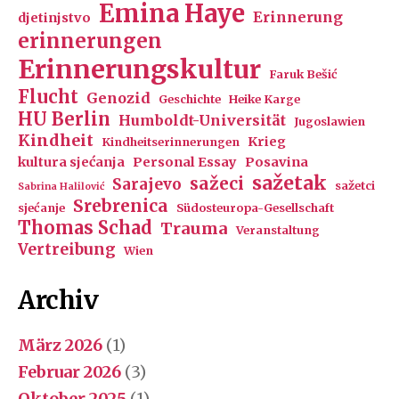
Emina Haye
Erinnerung
djetinjstvo
erinnerungen
Erinnerungskultur
Faruk Bešić
Flucht
Genozid
Geschichte
Heike Karge
HU Berlin
Humboldt-Universität
Jugoslawien
Kindheit
Krieg
Kindheitserinnerungen
kultura sjećanja
Personal Essay
Posavina
sažetak
sažeci
Sarajevo
sažetci
Sabrina Halilović
Srebrenica
sjećanje
Südosteuropa-Gesellschaft
Thomas Schad
Trauma
Veranstaltung
Vertreibung
Wien
Archiv
März 2026
(1)
Februar 2026
(3)
Oktober 2025
(1)