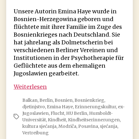
Unsere Autorin Emina Haye wurde in
Bosnien-Herzegowina geboren und
flüchtete mit ihrer Familie im Zuge des
Bosnienkrieges nach Deutschland. Sie
hat jahrelang als Dolmetscherin bei
verschiedenen Berliner Vereinen und
Institutionen in der Psychotherapie für
Geflüchtete aus dem ehemaligen
Jugoslawien gearbeitet.
Emina
Weiterlesen
Haye:
Balkan
,
Berlin
,
Bosnien
,
Bosnienkrieg
,
Wie
djetinjstvo
,
Emina Haye
,
Erinnerungskultur
,
ex-
meine
Jugoslawien
,
Flucht
,
HU Berlin
,
Humboldt-
Schlagwörter
Kindheit
Universität
,
Kindheit
,
Kindheitserinnerungen
,
endete
kultura sjećanja
,
Modriča
,
Posavina
,
sjećanja
,
Vertreibung