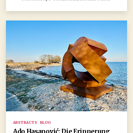
Kategorien
ABSTRACTS
BLOG
Ado Hasanović: Die Erinnerung