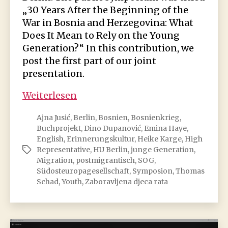
„30 Years After the Beginning of the
War in Bosnia and Herzegovina: What
Does It Mean to Rely on the Young
Generation?“ In this contribution, we
post the first part of our joint
presentation.
Bosnien
Weiterlesen
in
Ajna Jusić
,
Berlin
,
Bosnien
,
Bosnienkrieg
,
Berlin:
Buchprojekt
,
Dino Dupanović
,
Emina Haye
,
German
English
,
Erinnerungskultur
,
Heike Karge
,
High
Postmigrant
Representative
,
HU Berlin
,
junge Generation
,
Schlagwörter
Memory
Migration
,
postmigrantisch
,
SOG
,
Culture
Südosteuropagesellschaft
,
Symposion
,
Thomas
Schad
,
Youth
,
Zaboravljena djeca rata