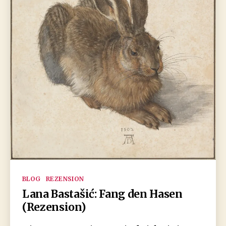
Kategorien
BLOG
REZENSION
Lana Bastašić: Fang den Hasen
(Rezension)