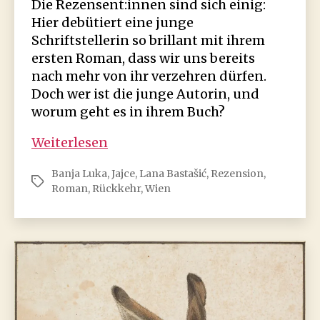
Die Rezensent:innen sind sich einig:
Hier debütiert eine junge
Schriftstellerin so brillant mit ihrem
ersten Roman, dass wir uns bereits
nach mehr von ihr verzehren dürfen.
Doch wer ist die junge Autorin, und
worum geht es in ihrem Buch?
Lana
Weiterlesen
Bastašić:
Banja Luka
,
Jajce
,
Lana Bastašić
,
Rezension
,
Fang
Schlagwörter
Roman
,
Rückkehr
,
Wien
den
Hasen
(Rezension)