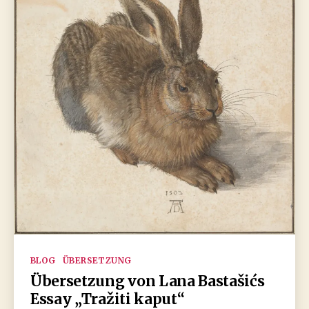
Kategorien
BLOG
ÜBERSETZUNG
Übersetzung von Lana Bastašićs
Essay „Tražiti kaput“