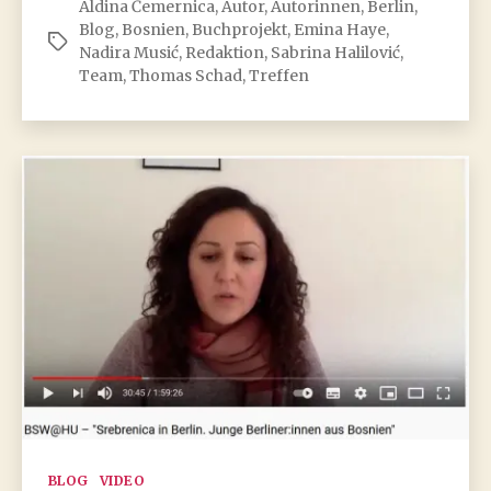
Aldina Čemernica
,
Autor
,
Autorinnen
,
Berlin
,
Blogprojekt
Blog
,
Bosnien
,
Buchprojekt
,
Emina Haye
,
Bosnien
Schlagwörter
Nadira Musić
,
Redaktion
,
Sabrina Halilović
,
in
Team
,
Thomas Schad
,
Treffen
Berlin:
erstes
Teamtreffen
Kategorien
BLOG
VIDEO