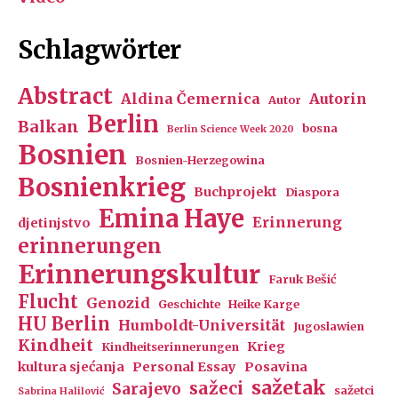
Schlagwörter
Abstract
Aldina Čemernica
Autorin
Autor
Berlin
Balkan
bosna
Berlin Science Week 2020
Bosnien
Bosnien-Herzegowina
Bosnienkrieg
Buchprojekt
Diaspora
Emina Haye
Erinnerung
djetinjstvo
erinnerungen
Erinnerungskultur
Faruk Bešić
Flucht
Genozid
Geschichte
Heike Karge
HU Berlin
Humboldt-Universität
Jugoslawien
Kindheit
Krieg
Kindheitserinnerungen
kultura sjećanja
Personal Essay
Posavina
sažetak
sažeci
Sarajevo
sažetci
Sabrina Halilović