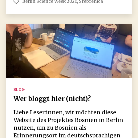
Berlin Science Week 2020
,
Srebrenica
Schlagwörter
@Berlin
Science
Week
(3.11.2020)
Kategorien
BLOG
Wer bloggt hier (nicht)?
Liebe Leser:innen, wir möchten diese
Website des Projektes Bosnien in Berlin
nutzen, um zu Bosnien als
Erinnerungsort im deutschsprachigen