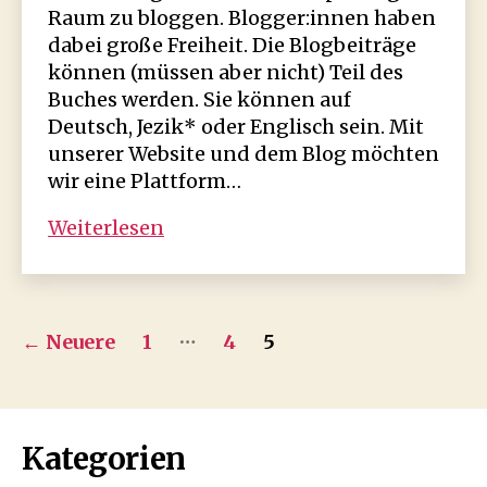
Raum zu bloggen. Blogger:innen haben
dabei große Freiheit. Die Blogbeiträge
können (müssen aber nicht) Teil des
Buches werden. Sie können auf
Deutsch, Jezik* oder Englisch sein. Mit
unserer Website und dem Blog möchten
wir eine Plattform…
Wer
Weiterlesen
bloggt
hier
(nicht)?
Seitennummerierung
…
←
Neuere
1
4
5
der
Beiträge
Kategorien