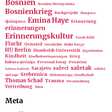
Bosnien
Bosnien-Herzegowina
Bosnienkrieg
Buchprojekt
Diaspora
Emina Haye
Erinnerung
djetinjstvo
erinnerungen
Erinnerungskultur
Faruk Bešić
Flucht
Genozid
Geschichte
Heike Karge
HU Berlin
Humboldt-Universität
Jugoslawien
Kindheit
Krieg
Kindheitserinnerungen
kultura sjećanja
Personal Essay
Posavina
sažetak
sažeci
Sarajevo
sažetci
Sabrina Halilović
Srebrenica
sjećanje
Südosteuropa-Gesellschaft
Thomas Schad
Trauma
Veranstaltung
Vertreibung
Wien
Meta