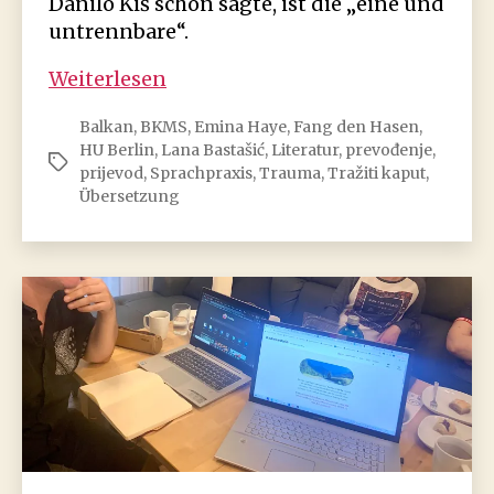
Danilo Kiš schon sagte, ist die „eine und
untrennbare“.
Übersetzung
Weiterlesen
von
Balkan
,
BKMS
,
Emina Haye
,
Fang den Hasen
,
Lana
HU Berlin
,
Lana Bastašić
,
Literatur
,
prevođenje
,
Bastašićs
Schlagwörter
prijevod
,
Sprachpraxis
,
Trauma
,
Tražiti kaput
,
Essay
Übersetzung
„Tražiti
kaput“