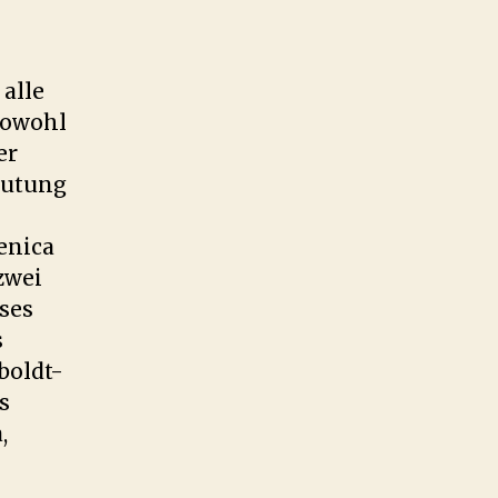
alle
sowohl
er
eutung
enica
zwei
ses
s
boldt-
s
,