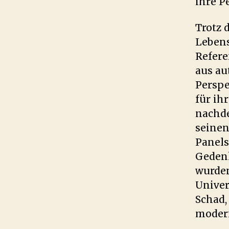
ihre P
Trotz 
Lebens
Refere
aus au
Perspe
für ih
nachde
seinen
Panels
Geden
wurden
Univer
Schad,
moderi