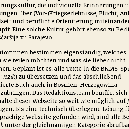
rungskultur, die individuelle Erinnerungen 
ungen über (Vor-)Kriegserlebnisse, Flucht, An
zeit und berufliche Orientierung miteinande
pft. Eine solche Kultur gehört ebenso zu Berl
čaršija zu Sarajevo.
utor:innen bestimmen eigenständig, welches
 sie teilen möchten und was sie lieber nicht
en. Geplant ist es, alle Texte in die BKMS-Sp
n:
Jezik
) zu übersetzen und das abschließend
ierte Buch auch in Bosnien-Herzegowina
zubringen. Das Redaktionsteam bemüht sich 
halte dieser Webseite so weit wie möglich auf
agen. Bis eine technisch überlegene Lösung f
rachige Webseite gefunden wird, sind alle Be
ik
unter der gleichnamigen Kategorie abrufba