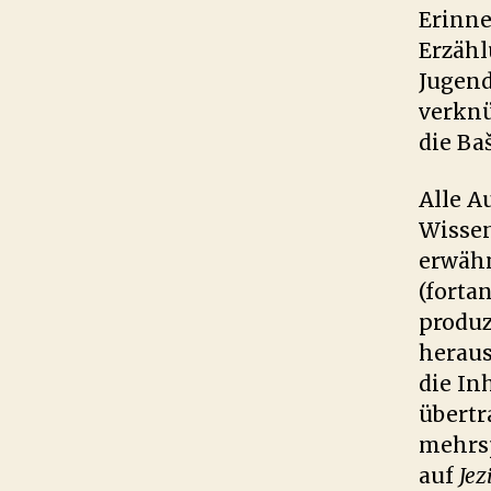
Erinne
Erzähl
Jugend
verknü
die Baš
Alle A
Wissen
erwähn
(forta
produz
heraus
die In
übertr
mehrsp
auf
Jez