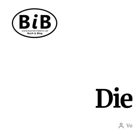
Bosnien
in
Berlin
Die
V
Beit