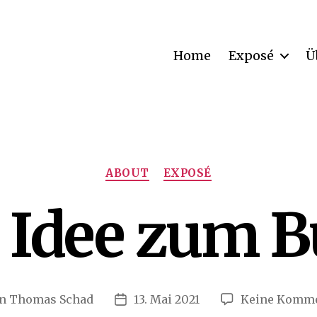
Home
Exposé
Ü
Kategorien
ABOUT
EXPOSÉ
 Idee zum 
on
Thomas Schad
13. Mai 2021
Keine Komme
ragsautor
Veröffentlichungsdatum