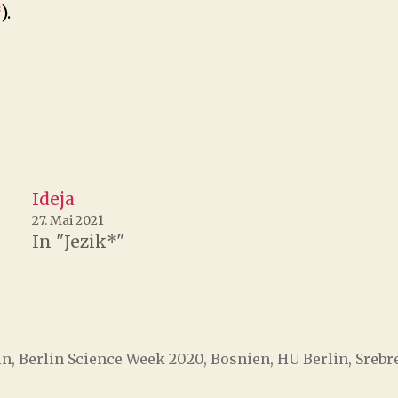
*
).
Ideja
27. Mai 2021
In "Jezik*"
in
,
Berlin Science Week 2020
,
Bosnien
,
HU Berlin
,
Srebr
örter