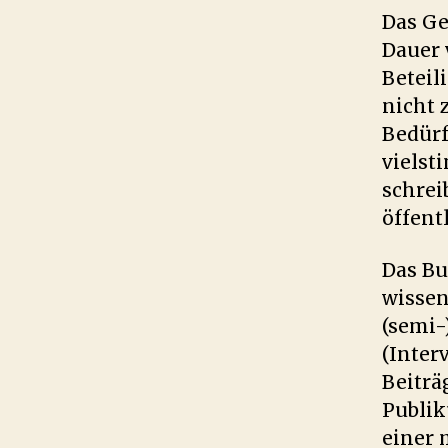
Das Ge
Dauer 
Beteil
nicht 
Bedürf
vielst
schrei
öffent
Das Bu
wissen
(semi-
(Inter
Beiträg
Publik
einer 