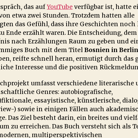
spräch, das auf
YouTube
verfügbar ist, hatte e
von etwa zwei Stunden. Trotzdem hatten alle
igten das Gefühl, dass ihre Geschichten noch
zu Ende erzählt waren. Die Entscheidung, dem
nis nach Erzählungen Raum zu geben und ei
immiges Buch mit dem Titel
Bosnien in Berli
ben, reifte schnell heran, ermutigt durch das 
liche Interesse und die positiven Rückmeldu
chprojekt umfasst verschiedene literarische
schaftliche Genres: autobiografische,
)fiktionale, essayistische, künstlerische, dial
view-) sowie in einigen Fällen auch akademis
e. Das Ziel besteht darin, ein breites und vielf
um zu erreichen. Das Buch versteht sich als Te
modernen, multiperspektivischen