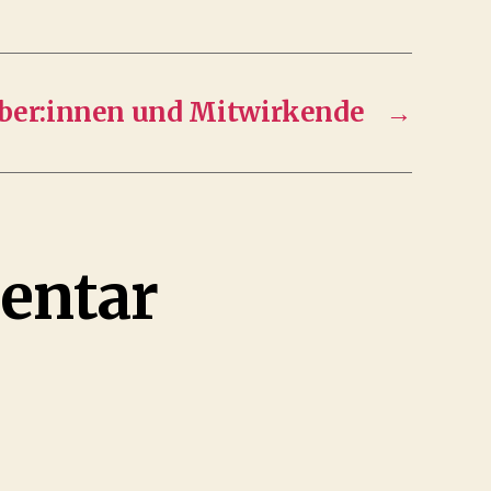
ber:innen und Mitwirkende
→
entar