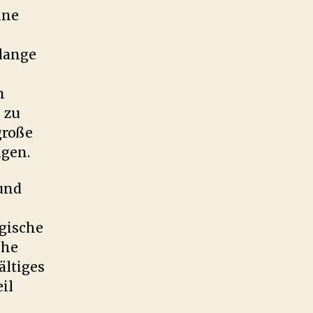
ine
 lange
n
n
zu
große
ngen.
 und
ogische
che
ältiges
il