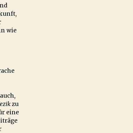
und
kunft,
r
in wie
rache
auch,
Jezik
zu
ür eine
iträge
r