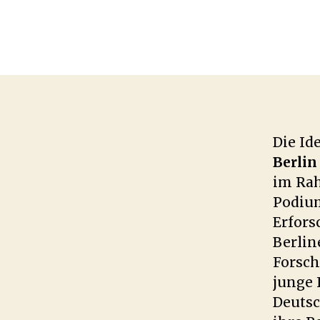
Die Id
Berlin
im Rah
Podium
Erfors
Berlin
Forsch
junge 
Deutsc