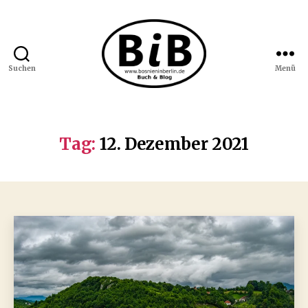
Suchen
Menü
Bosnien
in
Berlin
Tag:
12. Dezember 2021