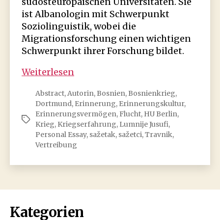
südosteuropäischen Universitäten. Sie
ist Albanologin mit Schwerpunkt
Soziolinguistik, wobei die
Migrationsforschung einen wichtigen
Schwerpunkt ihrer Forschung bildet.
Lumnije
Weiterlesen
Jusufi:
Abstract
,
Autorin
,
Bosnien
,
Bosnienkrieg
,
Meine
Dortmund
,
Erinnerung
,
Erinnerungskultur
,
bosnische
Erinnerungsvermögen
,
Flucht
,
HU Berlin
,
Schlagwörter
Freundin
Krieg
,
Kriegserfahrung
,
Lumnije Jusufi
,
Personal Essay
,
sažetak
,
sažetci
,
Travnik
,
Vertreibung
Kategorien