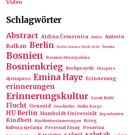
Video
Schlagwörter
Abstract
Aldina Čemernica
Autorin
Autor
Berlin
Balkan
bosna
Berlin Science Week 2020
Bosnien
Bosnien-Herzegowina
Bosnienkrieg
Buchprojekt
Diaspora
Emina Haye
Erinnerung
djetinjstvo
erinnerungen
Erinnerungskultur
Faruk Bešić
Flucht
Genozid
Geschichte
Heike Karge
HU Berlin
Humboldt-Universität
Jugoslawien
Kindheit
Krieg
Kindheitserinnerungen
kultura sjećanja
Personal Essay
Posavina
sažetak
sažeci