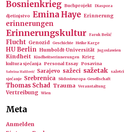
Bosnienkrieg
Buchprojekt
Diaspora
Emina Haye
Erinnerung
djetinjstvo
erinnerungen
Erinnerungskultur
Faruk Bešić
Flucht
Genozid
Geschichte
Heike Karge
HU Berlin
Humboldt-Universität
Jugoslawien
Kindheit
Krieg
Kindheitserinnerungen
kultura sjećanja
Personal Essay
Posavina
sažetak
sažeci
Sarajevo
sažetci
Sabrina Halilović
Srebrenica
sjećanje
Südosteuropa-Gesellschaft
Thomas Schad
Trauma
Veranstaltung
Vertreibung
Wien
Meta
Anmelden