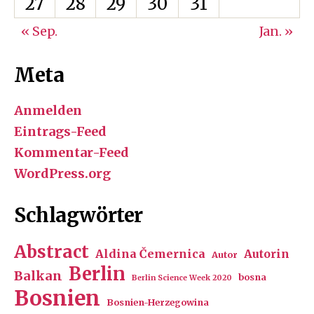
27
28
29
30
31
« Sep.
Jan. »
Meta
Anmelden
Eintrags-Feed
Kommentar-Feed
WordPress.org
Schlagwörter
Abstract
Aldina Čemernica
Autorin
Autor
Berlin
Balkan
bosna
Berlin Science Week 2020
Bosnien
Bosnien-Herzegowina