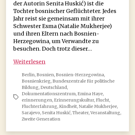
der Autorin Senita Huskić) ist die
Tochter bosnischer Geflüchteter. Jedes
Jahr reist sie gemeinsam mit ihrer
Schwester Еsma (Natalie Mukherjee)
und ihren Eltern nach Bosnien-
Herzegowina, um Verwandte zu
besuchen. Doch trotz dieser…
Schweigen.
Weiterlesen
Flucht
Berlin
,
Bosnien
,
Bosnien-Herzegowina
,
und
Bosnienkrieg
,
Bundeszentrale für politische
die
Bildung
,
Deutschland
,
zweite
Dokumentationszentrum
,
Emina Haye
,
Schlagwörter
Generation
erinnerungen
,
Erinnerungskultur
,
Flucht
,
Fluchterfahrung
,
Kindheit
,
Natalie Mukherjee
,
Sarajevo
,
Senita Huskić
,
Theater
,
Veranstaltung
,
Zweite Generation