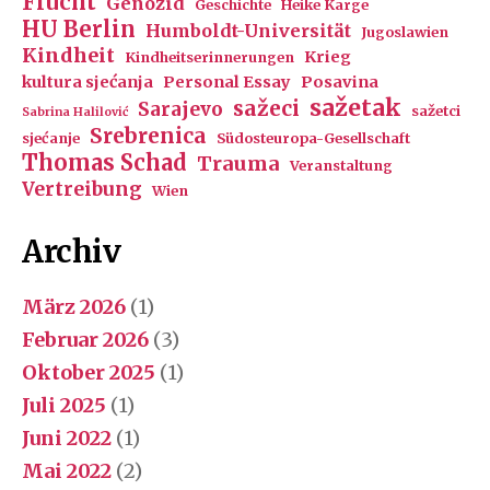
Flucht
Genozid
Geschichte
Heike Karge
HU Berlin
Humboldt-Universität
Jugoslawien
Kindheit
Krieg
Kindheitserinnerungen
kultura sjećanja
Personal Essay
Posavina
sažetak
sažeci
Sarajevo
sažetci
Sabrina Halilović
Srebrenica
sjećanje
Südosteuropa-Gesellschaft
Thomas Schad
Trauma
Veranstaltung
Vertreibung
Wien
Archiv
März 2026
(1)
Februar 2026
(3)
Oktober 2025
(1)
Juli 2025
(1)
Juni 2022
(1)
Mai 2022
(2)