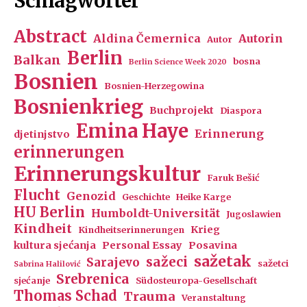
Schlagwörter
Abstract
Aldina Čemernica
Autorin
Autor
Berlin
Balkan
bosna
Berlin Science Week 2020
Bosnien
Bosnien-Herzegowina
Bosnienkrieg
Buchprojekt
Diaspora
Emina Haye
Erinnerung
djetinjstvo
erinnerungen
Erinnerungskultur
Faruk Bešić
Flucht
Genozid
Geschichte
Heike Karge
HU Berlin
Humboldt-Universität
Jugoslawien
Kindheit
Krieg
Kindheitserinnerungen
kultura sjećanja
Personal Essay
Posavina
sažetak
sažeci
Sarajevo
sažetci
Sabrina Halilović
Srebrenica
sjećanje
Südosteuropa-Gesellschaft
Thomas Schad
Trauma
Veranstaltung