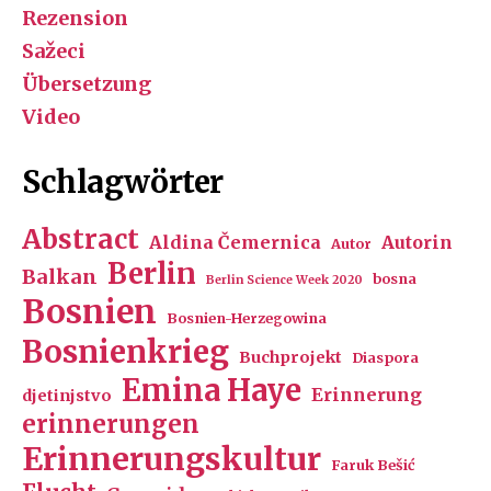
Rezension
Sažeci
Übersetzung
Video
Schlagwörter
Abstract
Aldina Čemernica
Autorin
Autor
Berlin
Balkan
bosna
Berlin Science Week 2020
Bosnien
Bosnien-Herzegowina
Bosnienkrieg
Buchprojekt
Diaspora
Emina Haye
Erinnerung
djetinjstvo
erinnerungen
Erinnerungskultur
Faruk Bešić