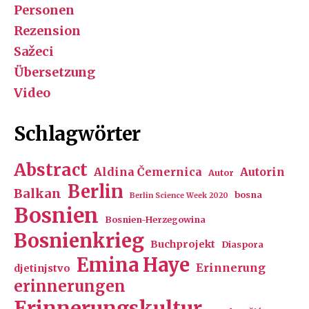
Personen
Rezension
Sažeci
Übersetzung
Video
Schlagwörter
Abstract
Aldina Čemernica
Autorin
Autor
Berlin
Balkan
bosna
Berlin Science Week 2020
Bosnien
Bosnien-Herzegowina
Bosnienkrieg
Buchprojekt
Diaspora
Emina Haye
Erinnerung
djetinjstvo
erinnerungen
Erinnerungskultur