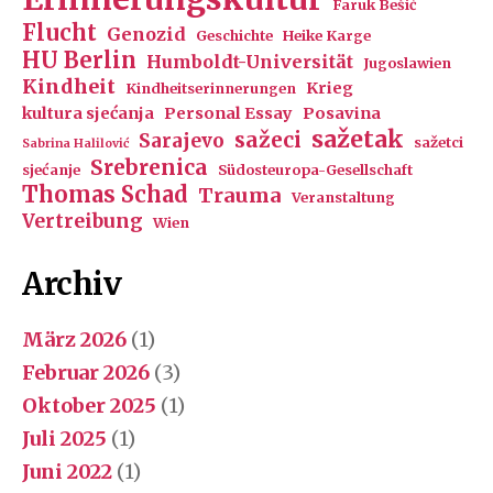
Faruk Bešić
Flucht
Genozid
Geschichte
Heike Karge
HU Berlin
Humboldt-Universität
Jugoslawien
Kindheit
Krieg
Kindheitserinnerungen
kultura sjećanja
Personal Essay
Posavina
sažetak
sažeci
Sarajevo
sažetci
Sabrina Halilović
Srebrenica
sjećanje
Südosteuropa-Gesellschaft
Thomas Schad
Trauma
Veranstaltung
Vertreibung
Wien
Archiv
März 2026
(1)
Februar 2026
(3)
Oktober 2025
(1)
Juli 2025
(1)
Juni 2022
(1)