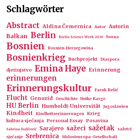
Schlagwörter
Abstract
Aldina Čemernica
Autorin
Autor
Berlin
Balkan
bosna
Berlin Science Week 2020
Bosnien
Bosnien-Herzegowina
Bosnienkrieg
Buchprojekt
Diaspora
Emina Haye
Erinnerung
djetinjstvo
erinnerungen
Erinnerungskultur
Faruk Bešić
Flucht
Genozid
Geschichte
Heike Karge
HU Berlin
Humboldt-Universität
Jugoslawien
Kindheit
Krieg
Kindheitserinnerungen
kultura sjećanja
Personal Essay
Posavina
sažetak
sažeci
Sarajevo
sažetci
Sabrina Halilović
Srebrenica
sjećanje
Südosteuropa-Gesellschaft