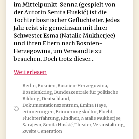
im Mittelpunkt. Senna (gespielt von
der Autorin Senita Huskić) ist die
Tochter bosnischer Geflüchteter. Jedes
Jahr reist sie gemeinsam mit ihrer
Schwester Еsma (Natalie Mukherjee)
und ihren Eltern nach Bosnien-
Herzegowina, um Verwandte zu
besuchen. Doch trotz dieser…
Schweigen.
Weiterlesen
Flucht
Berlin
,
Bosnien
,
Bosnien-Herzegowina
,
und
Bosnienkrieg
,
Bundeszentrale für politische
die
Bildung
,
Deutschland
,
zweite
Dokumentationszentrum
,
Emina Haye
,
Schlagwörter
Generation
erinnerungen
,
Erinnerungskultur
,
Flucht
,
Fluchterfahrung
,
Kindheit
,
Natalie Mukherjee
,
Sarajevo
,
Senita Huskić
,
Theater
,
Veranstaltung
,
Zweite Generation