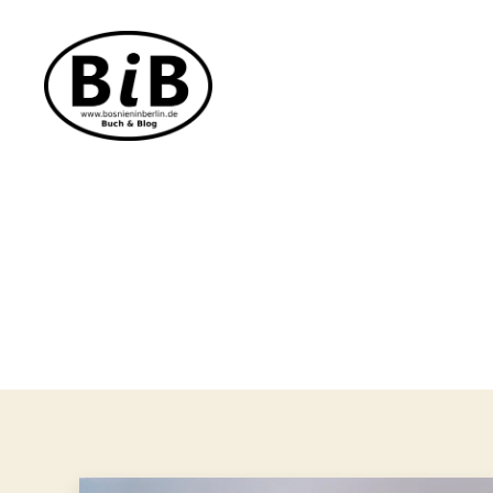
Bosnien
in
Berlin