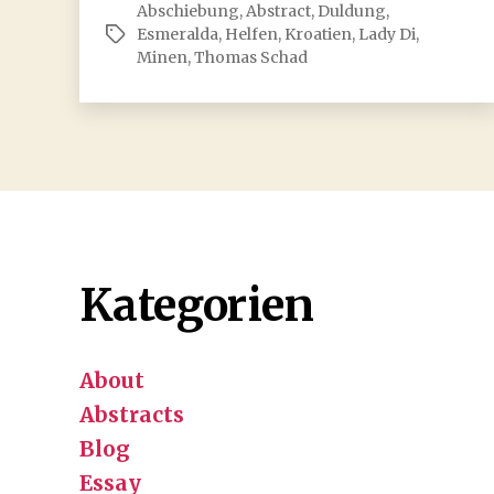
Abschiebung
,
Abstract
,
Duldung
,
und
Esmeralda
,
Helfen
,
Kroatien
,
Lady Di
,
Schlagwörter
eine
Minen
,
Thomas Schad
epochale
Ungerechtigkeit
des
Schicksals:
Lady
Di
ist
tot.
Kategorien
About
Abstracts
Blog
Essay