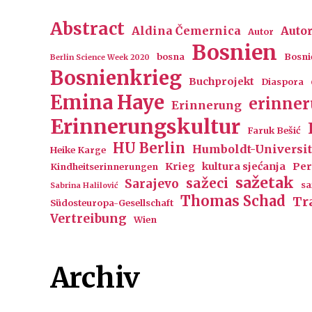
Abstract
Aldina Čemernica
Auto
Autor
Bosnien
bosna
Bosni
Berlin Science Week 2020
Bosnienkrieg
Buchprojekt
Diaspora
Emina Haye
erinne
Erinnerung
Erinnerungskultur
Faruk Bešić
HU Berlin
Humboldt-Universit
Heike Karge
Krieg
kultura sjećanja
Per
Kindheitserinnerungen
sažetak
sažeci
Sarajevo
sa
Sabrina Halilović
Thomas Schad
Tr
Südosteuropa-Gesellschaft
Vertreibung
Wien
Archiv