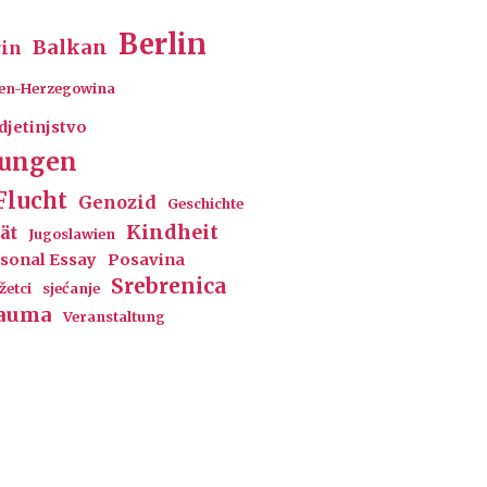
Berlin
Balkan
rin
en-Herzegowina
djetinjstvo
rungen
Flucht
Genozid
Geschichte
Kindheit
ät
Jugoslawien
sonal Essay
Posavina
Srebrenica
žetci
sjećanje
auma
Veranstaltung