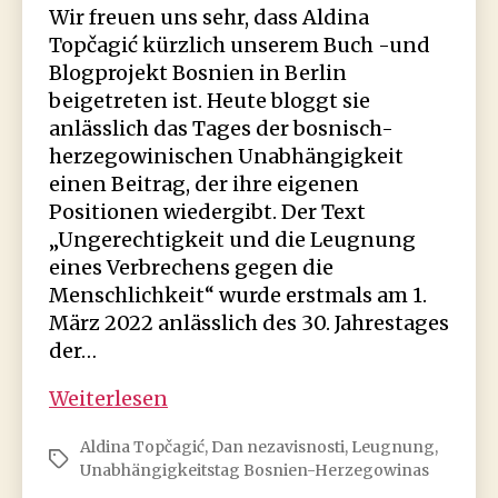
Wir freuen uns sehr, dass Aldina
Topčagić kürzlich unserem Buch -und
Blogprojekt Bosnien in Berlin
beigetreten ist. Heute bloggt sie
anlässlich das Tages der bosnisch-
herzegowinischen Unabhängigkeit
einen Beitrag, der ihre eigenen
Positionen wiedergibt. Der Text
„Ungerechtigkeit und die Leugnung
eines Verbrechens gegen die
Menschlichkeit“ wurde erstmals am 1.
März 2022 anlässlich des 30. Jahrestages
der…
Ungerechtigkeit
Weiterlesen
und
Aldina Topčagić
,
Dan nezavisnosti
,
Leugnung
,
ihre
Schlagwörter
Unabhängigkeitstag Bosnien-Herzegowinas
Leugnung: