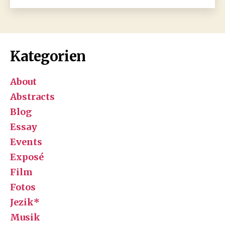
Gedanken
zum
Tag
der
Kategorien
Unabhängigkeit
Bosnien-
Herzegowinas
About
Abstracts
Blog
Essay
Events
Exposé
Film
Fotos
Jezik*
Musik