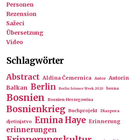
Personen
Rezension
Sažeci
Übersetzung
Video
Schlagwörter
Abstract
Aldina Čemernica
Autorin
Autor
Berlin
Balkan
bosna
Berlin Science Week 2020
Bosnien
Bosnien-Herzegowina
Bosnienkrieg
Buchprojekt
Diaspora
Emina Haye
Erinnerung
djetinjstvo
erinnerungen
Erinnerungskultur