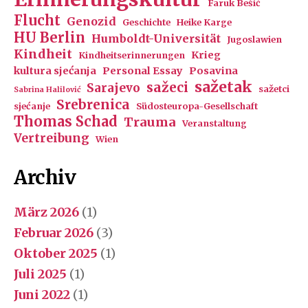
Faruk Bešić
Flucht
Genozid
Geschichte
Heike Karge
HU Berlin
Humboldt-Universität
Jugoslawien
Kindheit
Krieg
Kindheitserinnerungen
kultura sjećanja
Personal Essay
Posavina
sažetak
sažeci
Sarajevo
sažetci
Sabrina Halilović
Srebrenica
sjećanje
Südosteuropa-Gesellschaft
Thomas Schad
Trauma
Veranstaltung
Vertreibung
Wien
Archiv
März 2026
(1)
Februar 2026
(3)
Oktober 2025
(1)
Juli 2025
(1)
Juni 2022
(1)