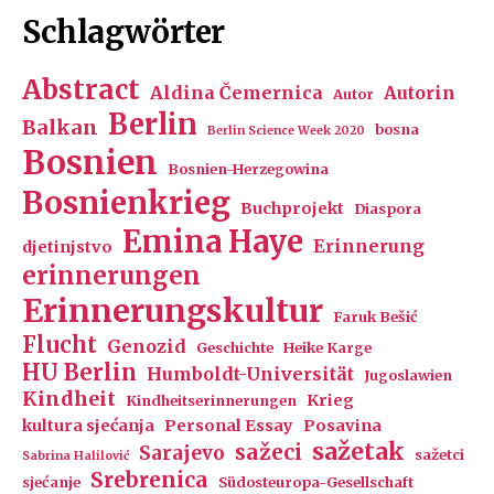
Schlagwörter
Abstract
Aldina Čemernica
Autorin
Autor
Berlin
Balkan
bosna
Berlin Science Week 2020
Bosnien
Bosnien-Herzegowina
Bosnienkrieg
Buchprojekt
Diaspora
Emina Haye
Erinnerung
djetinjstvo
erinnerungen
Erinnerungskultur
Faruk Bešić
Flucht
Genozid
Geschichte
Heike Karge
HU Berlin
Humboldt-Universität
Jugoslawien
Kindheit
Krieg
Kindheitserinnerungen
kultura sjećanja
Personal Essay
Posavina
sažetak
sažeci
Sarajevo
sažetci
Sabrina Halilović
Srebrenica
sjećanje
Südosteuropa-Gesellschaft