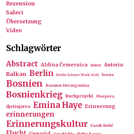
Rezension
Sažeci
Übersetzung
Video
Schlagwörter
Abstract
Aldina Čemernica
Autorin
Autor
Berlin
Balkan
bosna
Berlin Science Week 2020
Bosnien
Bosnien-Herzegowina
Bosnienkrieg
Buchprojekt
Diaspora
Emina Haye
Erinnerung
djetinjstvo
erinnerungen
Erinnerungskultur
Faruk Bešić
Flucht
Genozid
Geschichte
Heike Karge