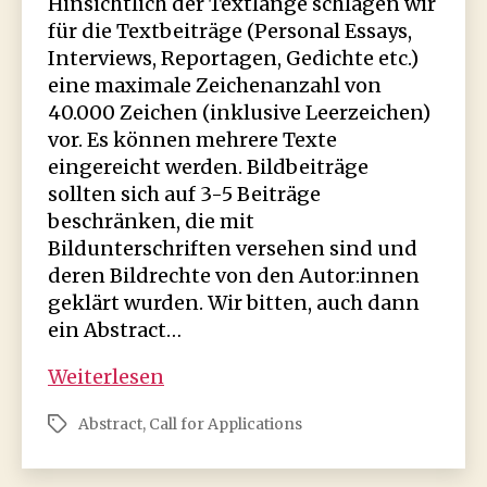
Hinsichtlich der Textlänge schlagen wir
für die Textbeiträge (Personal Essays,
Interviews, Reportagen, Gedichte etc.)
eine maximale Zeichenanzahl von
40.000 Zeichen (inklusive Leerzeichen)
vor. Es können mehrere Texte
eingereicht werden. Bildbeiträge
sollten sich auf 3-5 Beiträge
beschränken, die mit
Bildunterschriften versehen sind und
deren Bildrechte von den Autor:innen
geklärt wurden. Wir bitten, auch dann
ein Abstract…
Zeitrahmen,
Weiterlesen
Umfang
Abstract
,
Call for Applications
Schlagwörter
und
Umsetzung