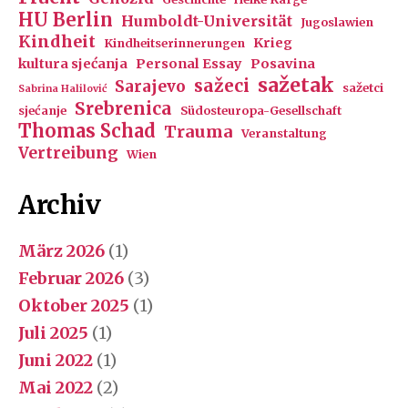
HU Berlin
Humboldt-Universität
Jugoslawien
Kindheit
Krieg
Kindheitserinnerungen
kultura sjećanja
Personal Essay
Posavina
sažetak
sažeci
Sarajevo
sažetci
Sabrina Halilović
Srebrenica
sjećanje
Südosteuropa-Gesellschaft
Thomas Schad
Trauma
Veranstaltung
Vertreibung
Wien
Archiv
März 2026
(1)
Februar 2026
(3)
Oktober 2025
(1)
Juli 2025
(1)
Juni 2022
(1)
Mai 2022
(2)