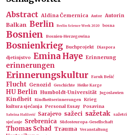
Abstract
Aldina Čemernica
Autorin
Autor
Berlin
Balkan
bosna
Berlin Science Week 2020
Bosnien
Bosnien-Herzegowina
Bosnienkrieg
Buchprojekt
Diaspora
Emina Haye
Erinnerung
djetinjstvo
erinnerungen
Erinnerungskultur
Faruk Bešić
Flucht
Genozid
Geschichte
Heike Karge
HU Berlin
Humboldt-Universität
Jugoslawien
Kindheit
Krieg
Kindheitserinnerungen
kultura sjećanja
Personal Essay
Posavina
sažetak
sažeci
Sarajevo
sažetci
Sabrina Halilović
Srebrenica
sjećanje
Südosteuropa-Gesellschaft
Thomas Schad
Trauma
Veranstaltung