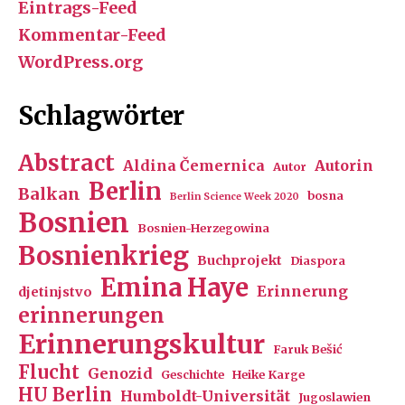
Eintrags-Feed
Kommentar-Feed
WordPress.org
Schlagwörter
Abstract
Aldina Čemernica
Autorin
Autor
Berlin
Balkan
bosna
Berlin Science Week 2020
Bosnien
Bosnien-Herzegowina
Bosnienkrieg
Buchprojekt
Diaspora
Emina Haye
Erinnerung
djetinjstvo
erinnerungen
Erinnerungskultur
Faruk Bešić
Flucht
Genozid
Geschichte
Heike Karge
HU Berlin
Humboldt-Universität
Jugoslawien