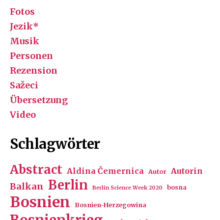
Fotos
Jezik*
Musik
Personen
Rezension
Sažeci
Übersetzung
Video
Schlagwörter
Abstract
Aldina Čemernica
Autorin
Autor
Berlin
Balkan
bosna
Berlin Science Week 2020
Bosnien
Bosnien-Herzegowina
Bosnienkrieg