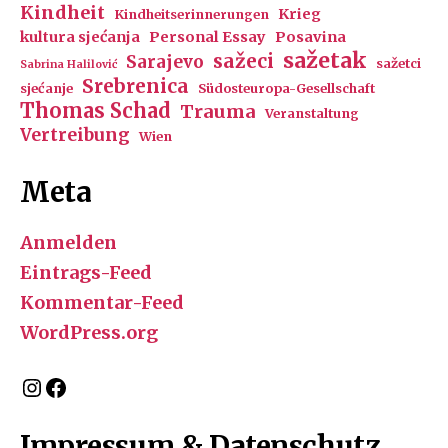
Kindheit
Krieg
Kindheitserinnerungen
kultura sjećanja
Personal Essay
Posavina
sažetak
sažeci
Sarajevo
sažetci
Sabrina Halilović
Srebrenica
sjećanje
Südosteuropa-Gesellschaft
Thomas Schad
Trauma
Veranstaltung
Vertreibung
Wien
Meta
Anmelden
Eintrags-Feed
Kommentar-Feed
WordPress.org
Instagram
Facebook
Impressum & Datenschutz