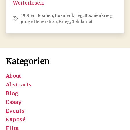
Bildergalerie
Weiterlesen
aus
1990er
,
Bosnien
,
Bosnienkrieg
,
Bosnienkrieg
den
Schlagwörter
junge Generation
,
Krieg
,
Solidarität
1990ern:
Solidarität
mit
Bosnien
Kategorien
About
Abstracts
Blog
Essay
Events
Exposé
Film