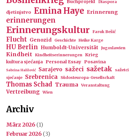
Buchprojekt
Diaspora
Emina Haye
Erinnerung
djetinjstvo
erinnerungen
Erinnerungskultur
Faruk Bešić
Flucht
Genozid
Geschichte
Heike Karge
HU Berlin
Humboldt-Universität
Jugoslawien
Kindheit
Krieg
Kindheitserinnerungen
kultura sjećanja
Personal Essay
Posavina
sažetak
sažeci
Sarajevo
sažetci
Sabrina Halilović
Srebrenica
sjećanje
Südosteuropa-Gesellschaft
Thomas Schad
Trauma
Veranstaltung
Vertreibung
Wien
Archiv
März 2026
(1)
Februar 2026
(3)