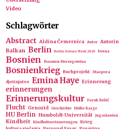
Video
Schlagwörter
Abstract
Aldina Čemernica
Autorin
Autor
Berlin
Balkan
bosna
Berlin Science Week 2020
Bosnien
Bosnien-Herzegowina
Bosnienkrieg
Buchprojekt
Diaspora
Emina Haye
Erinnerung
djetinjstvo
erinnerungen
Erinnerungskultur
Faruk Bešić
Flucht
Genozid
Geschichte
Heike Karge
HU Berlin
Humboldt-Universität
Jugoslawien
Kindheit
Krieg
Kindheitserinnerungen
kultura sjećanja
Personal Essay
Posavina