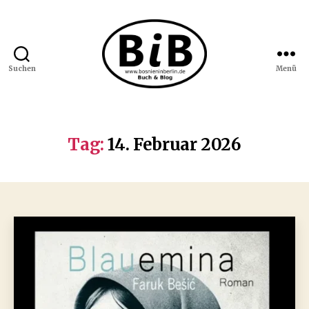
Suchen
Menü
Bosnien
in
Berlin
Tag:
14. Februar 2026