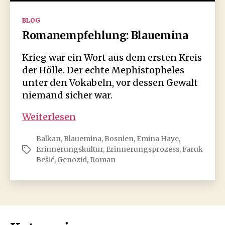
Kategorien
BLOG
Romanempfehlung: Blauemina
Krieg war ein Wort aus dem ersten Kreis
der Hölle. Der echte Mephistopheles
unter den Vokabeln, vor dessen Gewalt
niemand sicher war.
Romanempfehlung:
Weiterlesen
Blauemina
Balkan
,
Blauemina
,
Bosnien
,
Emina Haye
,
Erinnerungskultur
,
Erinnerungsprozess
,
Faruk
Schlagwörter
Bešić
,
Genozid
,
Roman