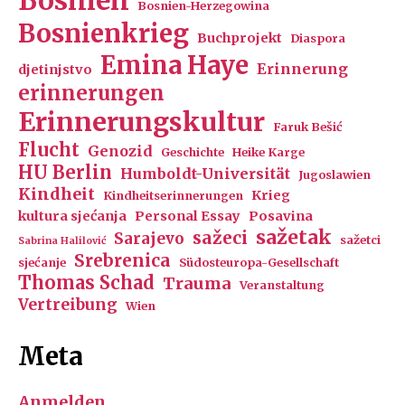
Bosnien
Bosnien-Herzegowina
Bosnienkrieg
Buchprojekt
Diaspora
Emina Haye
Erinnerung
djetinjstvo
erinnerungen
Erinnerungskultur
Faruk Bešić
Flucht
Genozid
Geschichte
Heike Karge
HU Berlin
Humboldt-Universität
Jugoslawien
Kindheit
Krieg
Kindheitserinnerungen
kultura sjećanja
Personal Essay
Posavina
sažetak
sažeci
Sarajevo
sažetci
Sabrina Halilović
Srebrenica
sjećanje
Südosteuropa-Gesellschaft
Thomas Schad
Trauma
Veranstaltung
Vertreibung
Wien
Meta
Anmelden